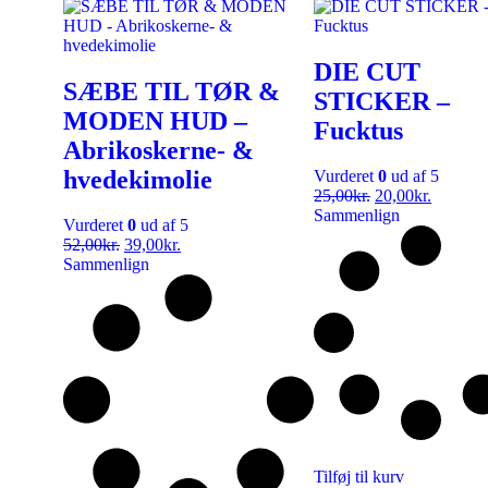
DIE CUT
SÆBE TIL TØR &
STICKER –
MODEN HUD –
Fucktus
Abrikoskerne- &
hvedekimolie
Vurderet
0
ud af 5
25,00
kr.
20,00
kr.
Sammenlign
Vurderet
0
ud af 5
52,00
kr.
39,00
kr.
Sammenlign
Tilføj til kurv