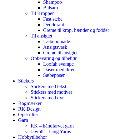
Shampoo
Balsam
Til Kroppen
Fast sæbe
Deodorant
Creme til krop, hænder og fødder
Til ansigtet
Læbepomade
Ansigtsvask
Creme til ansigtet
Opbevaring og tilbehør
Loofah svampe
Dåser med dræn
Sæbeposer
Stickers
Stickers med tekst
Stickers med motiver
Stickers med dyr
Bogmærker
RK Design
Opskrifter
Garn
RK – håndfarvet garn
Jawoll – Lang Yarns
Hobbytilbehør