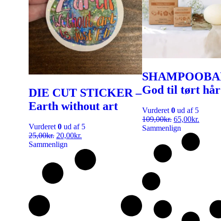
SHAMPOOBA
God til tørt hår
DIE CUT STICKER –
Earth without art
Vurderet
0
ud af 5
109,00
kr.
65,00
kr.
Vurderet
0
ud af 5
Sammenlign
25,00
kr.
20,00
kr.
Sammenlign