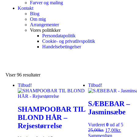
Farver og maling
Kontakt
Blog
Om mig
Arrangementer
Vores politikker
Persondatapolitik
Cookie- og privatlivspolitik
Handelsebetingelser
Viser 96 resultater
Tilbud!
Tilbud!
SÆBEBAR –
SHAMPOOBAR TIL
Jasminsæbe
BLOND HÅR –
Rejsestørrelse
Vurderet
0
ud af 5
25,00
kr.
17,00
kr.
Sammenlign