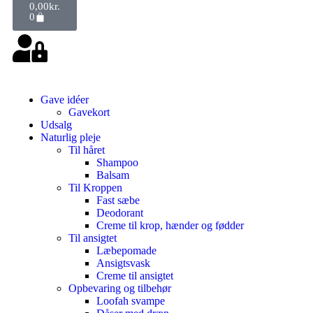
0,00
kr.
0
Gave idéer
Gavekort
Udsalg
Naturlig pleje
Til håret
Shampoo
Balsam
Til Kroppen
Fast sæbe
Deodorant
Creme til krop, hænder og fødder
Til ansigtet
Læbepomade
Ansigtsvask
Creme til ansigtet
Opbevaring og tilbehør
Loofah svampe