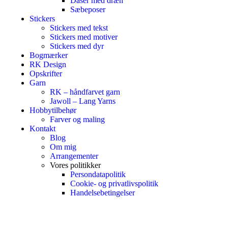
Dåser med dræn
Sæbeposer
Stickers
Stickers med tekst
Stickers med motiver
Stickers med dyr
Bogmærker
RK Design
Opskrifter
Garn
RK – håndfarvet garn
Jawoll – Lang Yarns
Hobbytilbehør
Farver og maling
Kontakt
Blog
Om mig
Arrangementer
Vores politikker
Persondatapolitik
Cookie- og privatlivspolitik
Handelsebetingelser