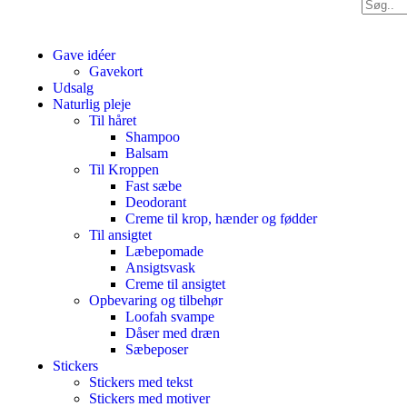
Gave idéer
Gavekort
Udsalg
Naturlig pleje
Til håret
Shampoo
Balsam
Til Kroppen
Fast sæbe
Deodorant
Creme til krop, hænder og fødder
Til ansigtet
Læbepomade
Ansigtsvask
Creme til ansigtet
Opbevaring og tilbehør
Loofah svampe
Dåser med dræn
Sæbeposer
Stickers
Stickers med tekst
Stickers med motiver