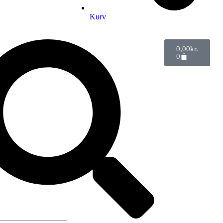
Kurv
0,00
kr.
0