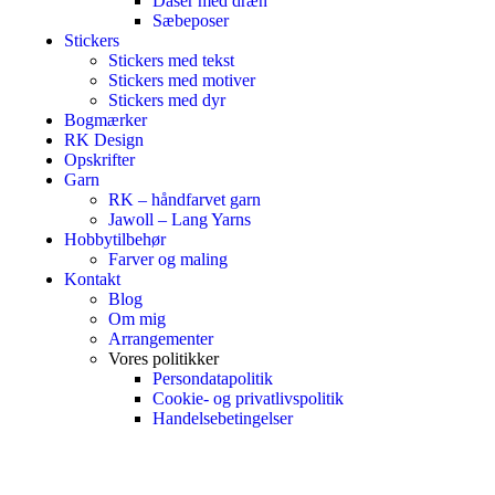
Dåser med dræn
Sæbeposer
Stickers
Stickers med tekst
Stickers med motiver
Stickers med dyr
Bogmærker
RK Design
Opskrifter
Garn
RK – håndfarvet garn
Jawoll – Lang Yarns
Hobbytilbehør
Farver og maling
Kontakt
Blog
Om mig
Arrangementer
Vores politikker
Persondatapolitik
Cookie- og privatlivspolitik
Handelsebetingelser