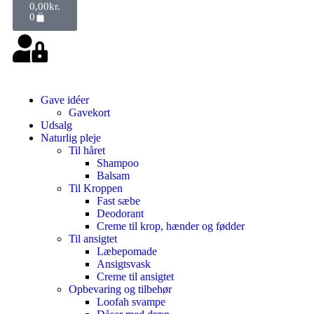
0,00
kr.
0
Gave idéer
Gavekort
Udsalg
Naturlig pleje
Til håret
Shampoo
Balsam
Til Kroppen
Fast sæbe
Deodorant
Creme til krop, hænder og fødder
Til ansigtet
Læbepomade
Ansigtsvask
Creme til ansigtet
Opbevaring og tilbehør
Loofah svampe