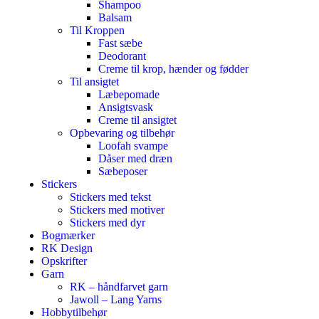
Shampoo
Balsam
Til Kroppen
Fast sæbe
Deodorant
Creme til krop, hænder og fødder
Til ansigtet
Læbepomade
Ansigtsvask
Creme til ansigtet
Opbevaring og tilbehør
Loofah svampe
Dåser med dræn
Sæbeposer
Stickers
Stickers med tekst
Stickers med motiver
Stickers med dyr
Bogmærker
RK Design
Opskrifter
Garn
RK – håndfarvet garn
Jawoll – Lang Yarns
Hobbytilbehør