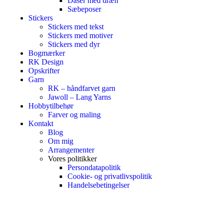
Dåser med dræn
Sæbeposer
Stickers
Stickers med tekst
Stickers med motiver
Stickers med dyr
Bogmærker
RK Design
Opskrifter
Garn
RK – håndfarvet garn
Jawoll – Lang Yarns
Hobbytilbehør
Farver og maling
Kontakt
Blog
Om mig
Arrangementer
Vores politikker
Persondatapolitik
Cookie- og privatlivspolitik
Handelsebetingelser