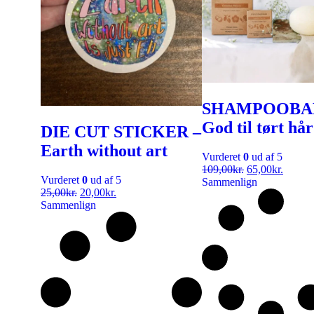
SHAMPOOBA
God til tørt hår
DIE CUT STICKER –
Earth without art
Vurderet
0
ud af 5
109,00
kr.
65,00
kr.
Vurderet
0
ud af 5
Sammenlign
25,00
kr.
20,00
kr.
Sammenlign