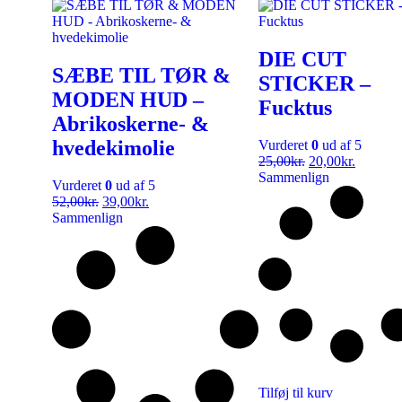
DIE CUT
SÆBE TIL TØR &
STICKER –
MODEN HUD –
Fucktus
Abrikoskerne- &
hvedekimolie
Vurderet
0
ud af 5
25,00
kr.
20,00
kr.
Sammenlign
Vurderet
0
ud af 5
52,00
kr.
39,00
kr.
Sammenlign
Tilføj til kurv