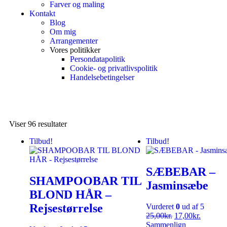
Farver og maling
Kontakt
Blog
Om mig
Arrangementer
Vores politikker
Persondatapolitik
Cookie- og privatlivspolitik
Handelsebetingelser
Viser 96 resultater
Tilbud!
Tilbud!
SÆBEBAR –
SHAMPOOBAR TIL
Jasminsæbe
BLOND HÅR –
Rejsestørrelse
Vurderet
0
ud af 5
25,00
kr.
17,00
kr.
Sammenlign