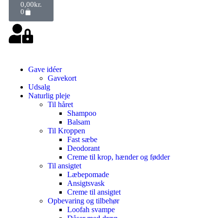
0,00
kr.
0
Gave idéer
Gavekort
Udsalg
Naturlig pleje
Til håret
Shampoo
Balsam
Til Kroppen
Fast sæbe
Deodorant
Creme til krop, hænder og fødder
Til ansigtet
Læbepomade
Ansigtsvask
Creme til ansigtet
Opbevaring og tilbehør
Loofah svampe