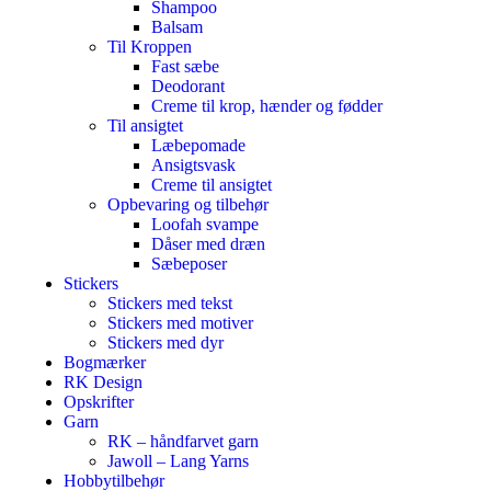
Shampoo
Balsam
Til Kroppen
Fast sæbe
Deodorant
Creme til krop, hænder og fødder
Til ansigtet
Læbepomade
Ansigtsvask
Creme til ansigtet
Opbevaring og tilbehør
Loofah svampe
Dåser med dræn
Sæbeposer
Stickers
Stickers med tekst
Stickers med motiver
Stickers med dyr
Bogmærker
RK Design
Opskrifter
Garn
RK – håndfarvet garn
Jawoll – Lang Yarns
Hobbytilbehør