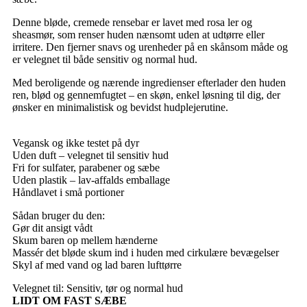
Denne bløde, cremede rensebar er lavet med rosa ler og
sheasmør, som renser huden nænsomt uden at udtørre eller
irritere. Den fjerner snavs og urenheder på en skånsom måde og
er velegnet til både sensitiv og normal hud.
Med beroligende og nærende ingredienser efterlader den huden
ren, blød og gennemfugtet – en skøn, enkel løsning til dig, der
ønsker en minimalistisk og bevidst hudplejerutine.
Vegansk og ikke testet på dyr
Uden duft – velegnet til sensitiv hud
Fri for sulfater, parabener og sæbe
Uden plastik – lav-affalds emballage
Håndlavet i små portioner
Sådan bruger du den:
Gør dit ansigt vådt
Skum baren op mellem hænderne
Massér det bløde skum ind i huden med cirkulære bevægelser
Skyl af med vand og lad baren lufttørre
Velegnet til: Sensitiv, tør og normal hud
LIDT OM FAST SÆBE