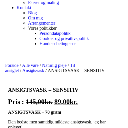
Farver og maling
Kontakt
Blog
Om mig
Arrangementer
Vores politikker
Persondatapolitik
Cookie- og privatlivspolitik
Handelsebetingelser
Forside
/
Alle vare
/
Naturlig pleje
/
Til
ansigtet
/
Ansigtsvask
/ ANSIGTSVASK – SENSITIV
ANSIGTSVASK – SENSITIV
Pris :
145,00
kr.
89,00
kr.
ANSIGTSVASK – 70 gram
Den bedste men samtidig mildeste ansigtsvask, jeg har
oplevet!