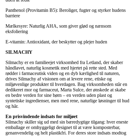
Panthenol (Provitamin B5): Beroliger, fugter og styrker hudens
barriere
Mælkesyre: Naturlig AHA, som giver glød og nænsom
eksfoliering
E-vitamin: Antioxidant, der beskytter og plejer huden
SILMACHY
Silmachy er en familieejet virksomhed fra Letland, der skaber
håndlavet, naturlig kosmetik med hjertet på rette sted. Med
rødder i farmaceutisk viden og en dyb kærlighed til naturen,
drives Silmachy af visionen om at levere rene, etiske og
miljøvenlige produkter til hverdagen. Bag virksomheden står en
dedikeret mor og farmaceut, Marta Sulce, der ønskede at skabe
en bedre verden for sine børn – en verden uden plast og
syntetiske ingredienser, men med rene, naturlige løsninger til hud
og hår.
En prisvindende indsats for miljøet
Silmachy skiller sig ud med sin bæredygtige tilgang: hver eneste
emballage er omhyggeligt designet til at være komposterbar,
genanvendelig og helt plastikfri. For deres store indsats modtog