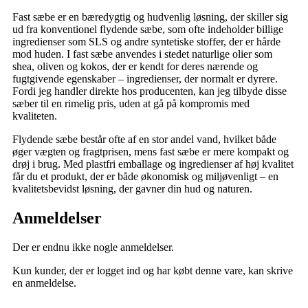
Fast sæbe er en bæredygtig og hudvenlig løsning, der skiller sig
ud fra konventionel flydende sæbe, som ofte indeholder billige
ingredienser som SLS og andre syntetiske stoffer, der er hårde
mod huden. I fast sæbe anvendes i stedet naturlige olier som
shea, oliven og kokos, der er kendt for deres nærende og
fugtgivende egenskaber – ingredienser, der normalt er dyrere.
Fordi jeg handler direkte hos producenten, kan jeg tilbyde disse
sæber til en rimelig pris, uden at gå på kompromis med
kvaliteten.
Flydende sæbe består ofte af en stor andel vand, hvilket både
øger vægten og fragtprisen, mens fast sæbe er mere kompakt og
drøj i brug. Med plastfri emballage og ingredienser af høj kvalitet
får du et produkt, der er både økonomisk og miljøvenligt – en
kvalitetsbevidst løsning, der gavner din hud og naturen.
Anmeldelser
Der er endnu ikke nogle anmeldelser.
Kun kunder, der er logget ind og har købt denne vare, kan skrive
en anmeldelse.