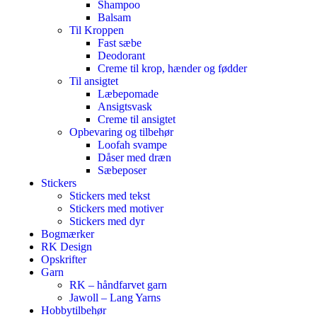
Shampoo
Balsam
Til Kroppen
Fast sæbe
Deodorant
Creme til krop, hænder og fødder
Til ansigtet
Læbepomade
Ansigtsvask
Creme til ansigtet
Opbevaring og tilbehør
Loofah svampe
Dåser med dræn
Sæbeposer
Stickers
Stickers med tekst
Stickers med motiver
Stickers med dyr
Bogmærker
RK Design
Opskrifter
Garn
RK – håndfarvet garn
Jawoll – Lang Yarns
Hobbytilbehør