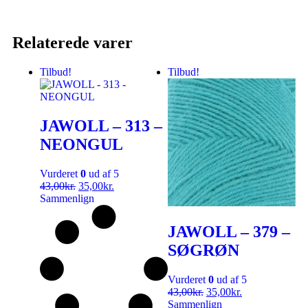
Relaterede varer
Tilbud!
Tilbud!
JAWOLL – 313 –
NEONGUL
Vurderet
0
ud af 5
43,00
kr.
35,00
kr.
Sammenlign
JAWOLL – 379 –
SØGRØN
Vurderet
0
ud af 5
43,00
kr.
35,00
kr.
Sammenlign