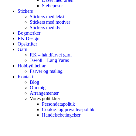
Dåser med dræn
Sæbeposer
Stickers
Stickers med tekst
Stickers med motiver
Stickers med dyr
Bogmærker
RK Design
Opskrifter
Garn
RK – håndfarvet garn
Jawoll – Lang Yarns
Hobbytilbehør
Farver og maling
Kontakt
Blog
Om mig
Arrangementer
Vores politikker
Persondatapolitik
Cookie- og privatlivspolitik
Handelsebetingelser