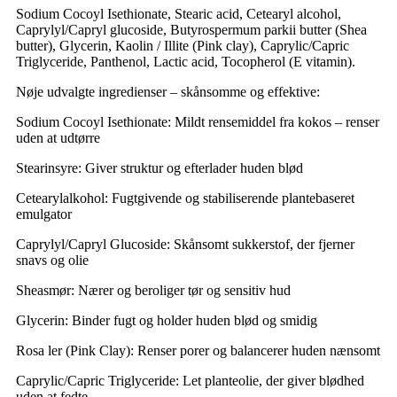
Sodium Cocoyl Isethionate, Stearic acid, Cetearyl alcohol,
Caprylyl/Capryl glucoside, Butyrospermum parkii butter (Shea
butter), Glycerin, Kaolin / Illite (Pink clay), Caprylic/Capric
Triglyceride, Panthenol, Lactic acid, Tocopherol (E vitamin).
Nøje udvalgte ingredienser – skånsomme og effektive:
Sodium Cocoyl Isethionate: Mildt rensemiddel fra kokos – renser
uden at udtørre
Stearinsyre: Giver struktur og efterlader huden blød
Cetearylalkohol: Fugtgivende og stabiliserende plantebaseret
emulgator
Caprylyl/Capryl Glucoside: Skånsomt sukkerstof, der fjerner
snavs og olie
Sheasmør: Nærer og beroliger tør og sensitiv hud
Glycerin: Binder fugt og holder huden blød og smidig
Rosa ler (Pink Clay): Renser porer og balancerer huden nænsomt
Caprylic/Capric Triglyceride: Let planteolie, der giver blødhed
uden at fedte