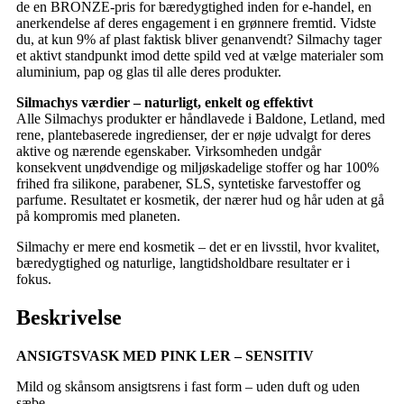
de en BRONZE-pris for bæredygtighed inden for e-handel, en
anerkendelse af deres engagement i en grønnere fremtid. Vidste
du, at kun 9% af plast faktisk bliver genanvendt? Silmachy tager
et aktivt standpunkt imod dette spild ved at vælge materialer som
aluminium, pap og glas til alle deres produkter.
Silmachys værdier – naturligt, enkelt og effektivt
Alle Silmachys produkter er håndlavede i Baldone, Letland, med
rene, plantebaserede ingredienser, der er nøje udvalgt for deres
aktive og nærende egenskaber. Virksomheden undgår
konsekvent unødvendige og miljøskadelige stoffer og har 100%
frihed fra silikone, parabener, SLS, syntetiske farvestoffer og
parfume. Resultatet er kosmetik, der nærer hud og hår uden at gå
på kompromis med planeten.
Silmachy er mere end kosmetik – det er en livsstil, hvor kvalitet,
bæredygtighed og naturlige, langtidsholdbare resultater er i
fokus.
Beskrivelse
ANSIGTSVASK MED PINK LER – SENSITIV
Mild og skånsom ansigtsrens i fast form – uden duft og uden
sæbe.