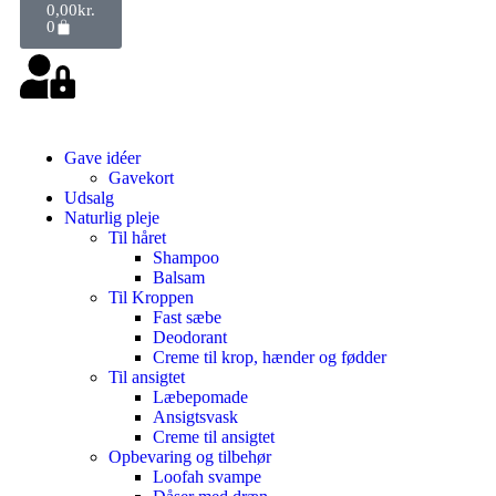
0,00
kr.
0
Gave idéer
Gavekort
Udsalg
Naturlig pleje
Til håret
Shampoo
Balsam
Til Kroppen
Fast sæbe
Deodorant
Creme til krop, hænder og fødder
Til ansigtet
Læbepomade
Ansigtsvask
Creme til ansigtet
Opbevaring og tilbehør
Loofah svampe