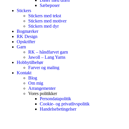
Dåser med dræn
Sæbeposer
Stickers
Stickers med tekst
Stickers med motiver
Stickers med dyr
Bogmærker
RK Design
Opskrifter
Garn
RK – håndfarvet garn
Jawoll – Lang Yarns
Hobbytilbehør
Farver og maling
Kontakt
Blog
Om mig
Arrangementer
Vores politikker
Persondatapolitik
Cookie- og privatlivspolitik
Handelsebetingelser