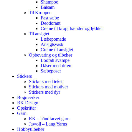
Shampoo
Balsam
Til Kroppen
Fast sæbe
Deodorant
Creme til krop, hænder og fødder
Til ansigtet
Læbepomade
Ansigtsvask
Creme til ansigtet
Opbevaring og tilbehør
Loofah svampe
Dåser med dræn
Sæbeposer
Stickers
Stickers med tekst
Stickers med motiver
Stickers med dyr
Bogmærker
RK Design
Opskrifter
Garn
RK – håndfarvet garn
Jawoll – Lang Yarns
Hobbytilbehør