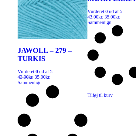
Vurderet
0
ud af 5
43,00
kr.
35,00
kr.
Sammenlign
JAWOLL – 279 –
TURKIS
Vurderet
0
ud af 5
43,00
kr.
35,00
kr.
Sammenlign
Tilføj til kurv