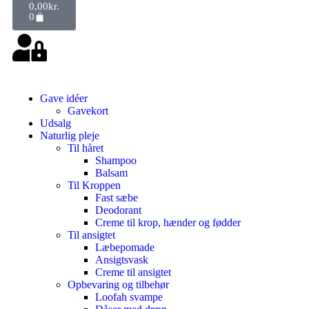
0,00
kr.
0
Gave idéer
Gavekort
Udsalg
Naturlig pleje
Til håret
Shampoo
Balsam
Til Kroppen
Fast sæbe
Deodorant
Creme til krop, hænder og fødder
Til ansigtet
Læbepomade
Ansigtsvask
Creme til ansigtet
Opbevaring og tilbehør
Loofah svampe