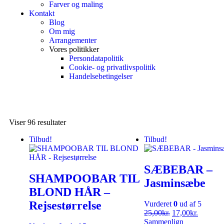
Farver og maling
Kontakt
Blog
Om mig
Arrangementer
Vores politikker
Persondatapolitik
Cookie- og privatlivspolitik
Handelsebetingelser
Viser 96 resultater
Tilbud!
Tilbud!
SÆBEBAR –
SHAMPOOBAR TIL
Jasminsæbe
BLOND HÅR –
Rejsestørrelse
Vurderet
0
ud af 5
25,00
kr.
17,00
kr.
Sammenlign