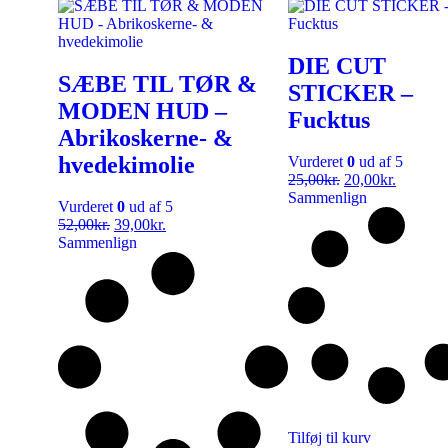
DIE CUT
SÆBE TIL TØR &
STICKER –
MODEN HUD –
Fucktus
Abrikoskerne- &
hvedekimolie
Vurderet
0
ud af 5
25,00
kr.
20,00
kr.
Sammenlign
Vurderet
0
ud af 5
52,00
kr.
39,00
kr.
Sammenlign
Tilføj til kurv