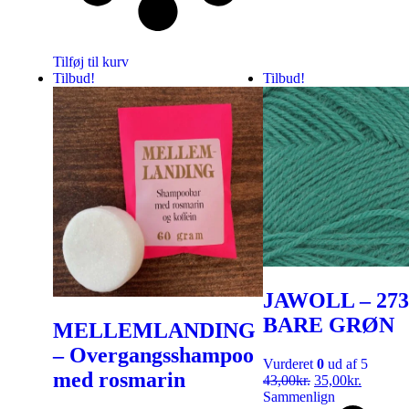
Tilføj til kurv
Tilbud!
Tilbud!
JAWOLL – 273
BARE GRØN
MELLEMLANDING
– Overgangsshampoo
Vurderet
0
ud af 5
med rosmarin
43,00
kr.
35,00
kr.
Sammenlign