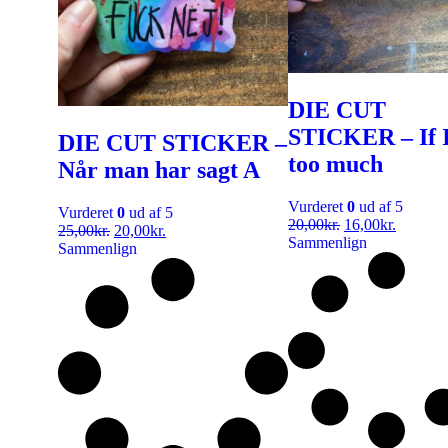
DIE CUT
STICKER – If 
DIE CUT STICKER –
too much
Når man har sagt A
Vurderet
0
ud af 5
Vurderet
0
ud af 5
20,00
kr.
16,00
kr.
25,00
kr.
20,00
kr.
Sammenlign
Sammenlign