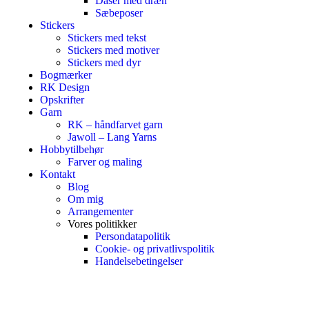
Dåser med dræn
Sæbeposer
Stickers
Stickers med tekst
Stickers med motiver
Stickers med dyr
Bogmærker
RK Design
Opskrifter
Garn
RK – håndfarvet garn
Jawoll – Lang Yarns
Hobbytilbehør
Farver og maling
Kontakt
Blog
Om mig
Arrangementer
Vores politikker
Persondatapolitik
Cookie- og privatlivspolitik
Handelsebetingelser