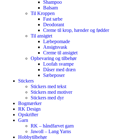
Shampoo
Balsam
Til Kroppen
Fast sæbe
Deodorant
Creme til krop, hænder og fødder
Til ansigtet
Læbepomade
Ansigtsvask
Creme til ansigtet
Opbevaring og tilbehør
Loofah svampe
Dåser med dræn
Sæbeposer
Stickers
Stickers med tekst
Stickers med motiver
Stickers med dyr
Bogmærker
RK Design
Opskrifter
Garn
RK – håndfarvet garn
Jawoll – Lang Yarns
Hobbytilbehør