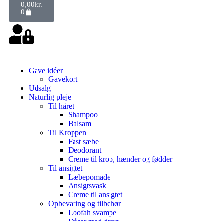
0,00
kr.
0
Gave idéer
Gavekort
Udsalg
Naturlig pleje
Til håret
Shampoo
Balsam
Til Kroppen
Fast sæbe
Deodorant
Creme til krop, hænder og fødder
Til ansigtet
Læbepomade
Ansigtsvask
Creme til ansigtet
Opbevaring og tilbehør
Loofah svampe