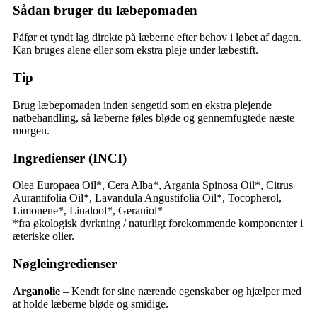
Sådan bruger du læbepomaden
Påfør et tyndt lag direkte på læberne efter behov i løbet af dagen.
Kan bruges alene eller som ekstra pleje under læbestift.
Tip
Brug læbepomaden inden sengetid som en ekstra plejende
natbehandling, så læberne føles bløde og gennemfugtede næste
morgen.
Ingredienser (INCI)
Olea Europaea Oil*, Cera Alba*, Argania Spinosa Oil*, Citrus
Aurantifolia Oil*, Lavandula Angustifolia Oil*, Tocopherol,
Limonene*, Linalool*, Geraniol*
*fra økologisk dyrkning / naturligt forekommende komponenter i
æteriske olier.
Nøgleingredienser
Arganolie
– Kendt for sine nærende egenskaber og hjælper med
at holde læberne bløde og smidige.