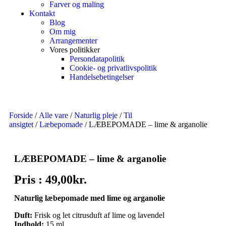
Farver og maling
Kontakt
Blog
Om mig
Arrangementer
Vores politikker
Persondatapolitik
Cookie- og privatlivspolitik
Handelsebetingelser
Forside
/
Alle vare
/
Naturlig pleje
/
Til
ansigtet
/
Læbepomade
/ LÆBEPOMADE – lime & arganolie
LÆBEPOMADE – lime & arganolie
Pris :
49,00
kr.
Naturlig læbepomade med lime og arganolie
Duft:
Frisk og let citrusduft af lime og lavendel
Indhold:
15 ml