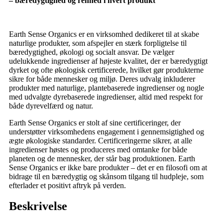
– bæredygtighed og renhed i hvert produkt
Earth Sense Organics er en virksomhed dedikeret til at skabe
naturlige produkter, som afspejler en stærk forpligtelse til
bæredygtighed, økologi og socialt ansvar. De vælger
udelukkende ingredienser af højeste kvalitet, der er bæredygtigt
dyrket og ofte økologisk certificerede, hvilket gør produkterne
sikre for både mennesker og miljø. Deres udvalg inkluderer
produkter med naturlige, plantebaserede ingredienser og nogle
med udvalgte dyrebaserede ingredienser, altid med respekt for
både dyrevelfærd og natur.
Earth Sense Organics er stolt af sine certificeringer, der
understøtter virksomhedens engagement i gennemsigtighed og
ægte økologiske standarder. Certificeringerne sikrer, at alle
ingredienser høstes og produceres med omtanke for både
planeten og de mennesker, der står bag produktionen. Earth
Sense Organics er ikke bare produkter – det er en filosofi om at
bidrage til en bæredygtig og skånsom tilgang til hudpleje, som
efterlader et positivt aftryk på verden.
Beskrivelse