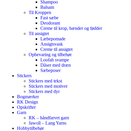
Shampoo
Balsam
Til Kroppen
Fast sæbe
Deodorant
Creme til krop, hænder og fødder
Til ansigtet
Læbepomade
Ansigtsvask
Creme til ansigtet
Opbevaring og tilbehør
Loofah svampe
Dåser med dræn
Sæbeposer
Stickers
Stickers med tekst
Stickers med motiver
Stickers med dyr
Bogmærker
RK Design
Opskrifter
Garn
RK – håndfarvet garn
Jawoll – Lang Yarns
Hobbytilbehør