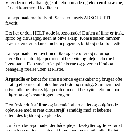
Vi er decideret afhængige af læbepomade og
ekstremt kræsne
,
når det kommer til kvaliteten.
Læbepomaderne fra Earth Sense er husets ABSOLUTTE
favorit!
Det her er den HELT gode læbepomade! Duften af lime er frisk,
sprød og citrusagtig uden at blive skarp. Konsistensen rammer
præcis den dér balance mellem plejende, blød og ikke-for-fedtet.
Læbepomaden er lavet med økologiske olier og naturlige
ingredienser, der hjælper med at beskytte og pleje læberne i
hverdagen. Den smelter let på læberne og giver en blød og
behagelig følelse uden at klistre.
Arganolie
er kendt for sine nærende egenskaber og bruges ofte
til at hjælpe med at holde huden blød og smidig. Sammen med
olivenolie og bivoks hjælper den med at beskytte læberne mod
udtørring og bevare fugten længere.
Den friske duft af
lime
og lavendel giver en let og opløftende
oplevelse med et rent citrusstrejf, samtidig med at læberne
efterlades bløde og velplejede.
Du får en læbepomade, der både plejer, beskytter og føles rar at
bruge igen og igen – uden at blive tung, voksagtig eller fedtet.