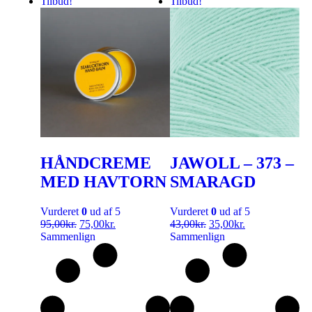
Tilbud!
Tilbud!
HÅNDCREME
JAWOLL – 373 –
MED HAVTORN
SMARAGD
Vurderet
0
ud af 5
Vurderet
0
ud af 5
95,00
kr.
75,00
kr.
43,00
kr.
35,00
kr.
Sammenlign
Sammenlign