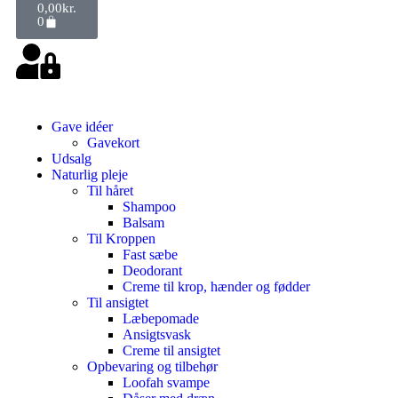
0,00
kr.
0
Gave idéer
Gavekort
Udsalg
Naturlig pleje
Til håret
Shampoo
Balsam
Til Kroppen
Fast sæbe
Deodorant
Creme til krop, hænder og fødder
Til ansigtet
Læbepomade
Ansigtsvask
Creme til ansigtet
Opbevaring og tilbehør
Loofah svampe