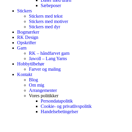
Dåser med dræn
Sæbeposer
Stickers
Stickers med tekst
Stickers med motiver
Stickers med dyr
Bogmærker
RK Design
Opskrifter
Garn
RK – håndfarvet garn
Jawoll – Lang Yarns
Hobbytilbehør
Farver og maling
Kontakt
Blog
Om mig
Arrangementer
Vores politikker
Persondatapolitik
Cookie- og privatlivspolitik
Handelsebetingelser