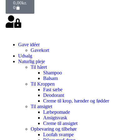
0,00
kr.
0
Gave idéer
Gavekort
Udsalg
Naturlig pleje
Til håret
Shampoo
Balsam
Til Kroppen
Fast sæbe
Deodorant
Creme til krop, hænder og fødder
Til ansigtet
Læbepomade
Ansigtsvask
Creme til ansigtet
Opbevaring og tilbehør
Loofah svampe