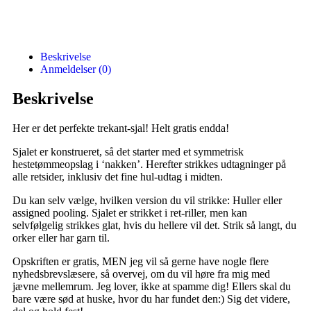
Beskrivelse
Anmeldelser (0)
Beskrivelse
Her er det perfekte trekant-sjal! Helt gratis endda!
Sjalet er konstrueret, så det starter med et symmetrisk
hestetømmeopslag i ‘nakken’. Herefter strikkes udtagninger på
alle retsider, inklusiv det fine hul-udtag i midten.
Du kan selv vælge, hvilken version du vil strikke: Huller eller
assigned pooling. Sjalet er strikket i ret-riller, men kan
selvfølgelig strikkes glat, hvis du hellere vil det. Strik så langt, du
orker eller har garn til.
Opskriften er gratis, MEN jeg vil så gerne have nogle flere
nyhedsbrevslæsere, så overvej, om du vil høre fra mig med
jævne mellemrum. Jeg lover, ikke at spamme dig! Ellers skal du
bare være sød at huske, hvor du har fundet den:) Sig det videre,