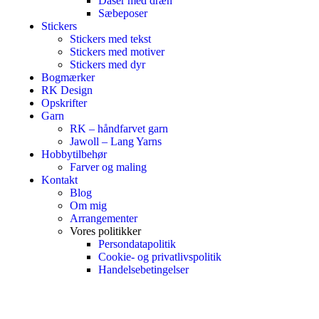
Dåser med dræn
Sæbeposer
Stickers
Stickers med tekst
Stickers med motiver
Stickers med dyr
Bogmærker
RK Design
Opskrifter
Garn
RK – håndfarvet garn
Jawoll – Lang Yarns
Hobbytilbehør
Farver og maling
Kontakt
Blog
Om mig
Arrangementer
Vores politikker
Persondatapolitik
Cookie- og privatlivspolitik
Handelsebetingelser