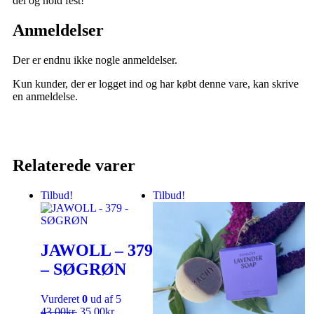
del og hold fest!
Anmeldelser
Der er endnu ikke nogle anmeldelser.
Kun kunder, der er logget ind og har købt denne vare, kan skrive
en anmeldelse.
Relaterede varer
Tilbud!
Tilbud!
JAWOLL – 379
– SØGRØN
Vurderet
0
ud af 5
43,00
kr.
35,00
kr.