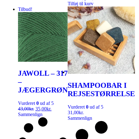
Tilføj til kurv
Tilbud!
JAWOLL – 317
–
SHAMPOOBAR I
JÆGERGRØN
REJSESTØRRELSE
Vurderet
0
ud af 5
Vurderet
0
ud af 5
43,00
kr.
35,00
kr.
31,00
kr.
Sammenlign
Sammenlign