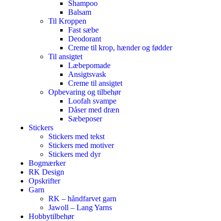
Shampoo
Balsam
Til Kroppen
Fast sæbe
Deodorant
Creme til krop, hænder og fødder
Til ansigtet
Læbepomade
Ansigtsvask
Creme til ansigtet
Opbevaring og tilbehør
Loofah svampe
Dåser med dræn
Sæbeposer
Stickers
Stickers med tekst
Stickers med motiver
Stickers med dyr
Bogmærker
RK Design
Opskrifter
Garn
RK – håndfarvet garn
Jawoll – Lang Yarns
Hobbytilbehør