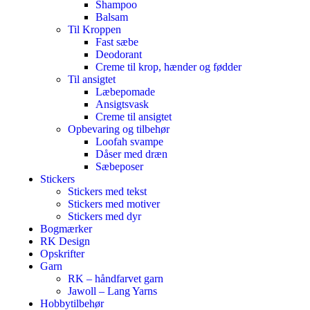
Shampoo
Balsam
Til Kroppen
Fast sæbe
Deodorant
Creme til krop, hænder og fødder
Til ansigtet
Læbepomade
Ansigtsvask
Creme til ansigtet
Opbevaring og tilbehør
Loofah svampe
Dåser med dræn
Sæbeposer
Stickers
Stickers med tekst
Stickers med motiver
Stickers med dyr
Bogmærker
RK Design
Opskrifter
Garn
RK – håndfarvet garn
Jawoll – Lang Yarns
Hobbytilbehør