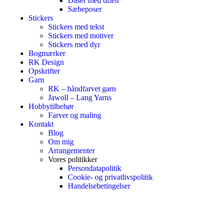
Dåser med dræn
Sæbeposer
Stickers
Stickers med tekst
Stickers med motiver
Stickers med dyr
Bogmærker
RK Design
Opskrifter
Garn
RK – håndfarvet garn
Jawoll – Lang Yarns
Hobbytilbehør
Farver og maling
Kontakt
Blog
Om mig
Arrangementer
Vores politikker
Persondatapolitik
Cookie- og privatlivspolitik
Handelsebetingelser