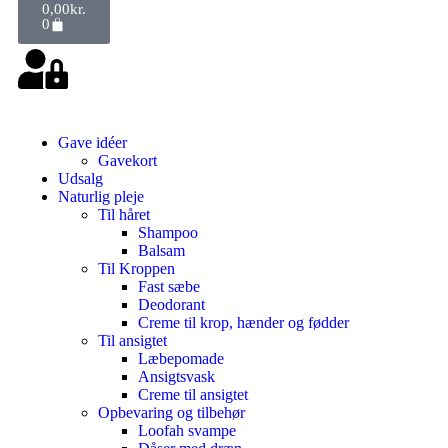
0,00
kr.
0
Gave idéer
Gavekort
Udsalg
Naturlig pleje
Til håret
Shampoo
Balsam
Til Kroppen
Fast sæbe
Deodorant
Creme til krop, hænder og fødder
Til ansigtet
Læbepomade
Ansigtsvask
Creme til ansigtet
Opbevaring og tilbehør
Loofah svampe