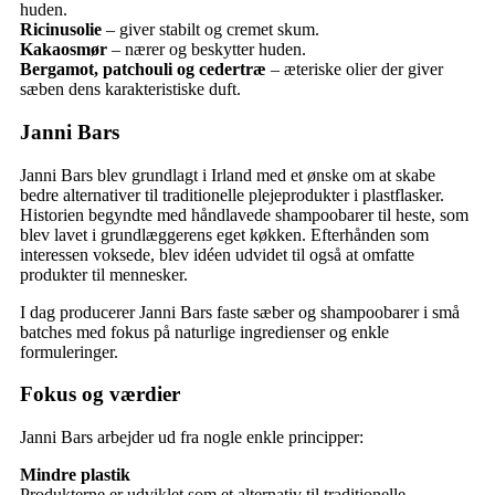
huden.
Ricinusolie
– giver stabilt og cremet skum.
Kakaosmør
– nærer og beskytter huden.
Bergamot, patchouli og cedertræ
– æteriske olier der giver
sæben dens karakteristiske duft.
Janni Bars
Janni Bars blev grundlagt i Irland med et ønske om at skabe
bedre alternativer til traditionelle plejeprodukter i plastflasker.
Historien begyndte med håndlavede shampoobarer til heste, som
blev lavet i grundlæggerens eget køkken. Efterhånden som
interessen voksede, blev idéen udvidet til også at omfatte
produkter til mennesker.
I dag producerer Janni Bars faste sæber og shampoobarer i små
batches med fokus på naturlige ingredienser og enkle
formuleringer.
Fokus og værdier
Janni Bars arbejder ud fra nogle enkle principper:
Mindre plastik
Produkterne er udviklet som et alternativ til traditionelle