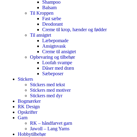
Shampoo
Balsam
Til Kroppen
Fast sæbe
Deodorant
Creme til krop, hænder og fødder
Til ansigtet
Læbepomade
Ansigtsvask
Creme til ansigtet
Opbevaring og tilbehør
Loofah svampe
Dåser med dræn
Sæbeposer
Stickers
Stickers med tekst
Stickers med motiver
Stickers med dyr
Bogmærker
RK Design
Opskrifter
Garn
RK – håndfarvet garn
Jawoll – Lang Yarns
Hobbytilbehør