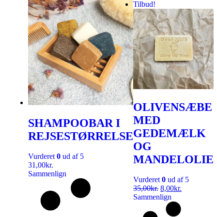
Tilbud!
OLIVENSÆBE
MED
SHAMPOOBAR I
GEDEMÆLK
REJSESTØRRELSE
OG
Vurderet
0
ud af 5
MANDELOLIE
31,00
kr.
Sammenlign
Vurderet
0
ud af 5
35,00
kr.
8,00
kr.
Sammenlign