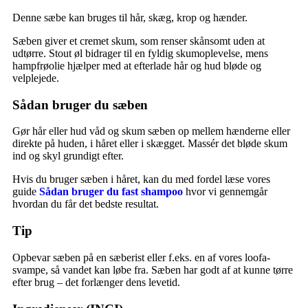
Denne sæbe kan bruges til
hår, skæg, krop og hænder.
Sæben giver et cremet skum, som renser skånsomt uden at
udtørre. Stout øl bidrager til en fyldig skumoplevelse, mens
hampfrøolie hjælper med at efterlade hår og hud bløde og
velplejede.
Sådan bruger du sæben
Gør hår eller hud våd og skum sæben op mellem hænderne eller
direkte på huden, i håret eller i skægget. Massér det bløde skum
ind og skyl grundigt efter.
Hvis du bruger sæben i håret, kan du med fordel læse vores
guide
Sådan bruger du fast shampoo
hvor vi gennemgår
hvordan du får det bedste resultat.
Tip
Opbevar sæben på en sæberist eller f.eks. en af vores
loofa-
svampe
, så vandet kan løbe fra. Sæben har godt af at kunne tørre
efter brug – det forlænger dens levetid.