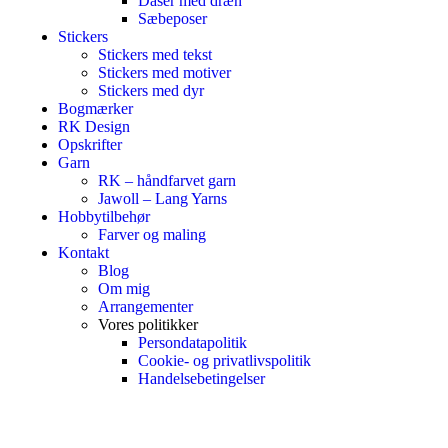
Dåser med dræn
Sæbeposer
Stickers
Stickers med tekst
Stickers med motiver
Stickers med dyr
Bogmærker
RK Design
Opskrifter
Garn
RK – håndfarvet garn
Jawoll – Lang Yarns
Hobbytilbehør
Farver og maling
Kontakt
Blog
Om mig
Arrangementer
Vores politikker
Persondatapolitik
Cookie- og privatlivspolitik
Handelsebetingelser