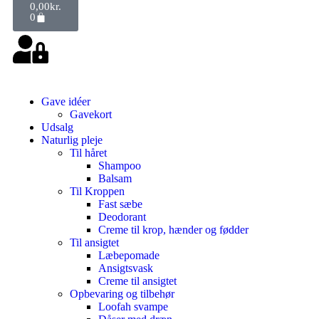
0,00
kr.
0
Gave idéer
Gavekort
Udsalg
Naturlig pleje
Til håret
Shampoo
Balsam
Til Kroppen
Fast sæbe
Deodorant
Creme til krop, hænder og fødder
Til ansigtet
Læbepomade
Ansigtsvask
Creme til ansigtet
Opbevaring og tilbehør
Loofah svampe