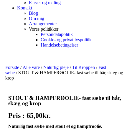
Farver og maling
Kontakt
Blog
Om mig
Arrangementer
Vores politikker
Persondatapolitik
Cookie- og privatlivspolitik
Handelsebetingelser
Forside
/
Alle vare
/
Naturlig pleje
/
Til Kroppen
/
Fast
sæbe
/ STOUT & HAMPFRØOLIE- fast sæbe til hår, skæg og
krop
STOUT & HAMPFRØOLIE- fast sæbe til hår,
skæg og krop
Pris :
65,00
kr.
Naturlig fast sæbe med stout øl og hampfrøolie.