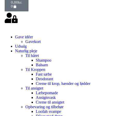
0,00
kr.
0
Gave idéer
Gavekort
Udsalg
Naturlig pleje
Til håret
Shampoo
Balsam
Til Kroppen
Fast sæbe
Deodorant
Creme til krop, hænder og fødder
Til ansigtet
Læbepomade
Ansigtsvask
Creme til ansigtet
Opbevaring og tilbehør
Loofah svampe