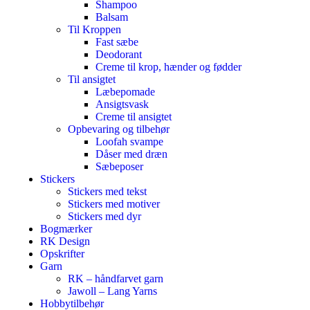
Shampoo
Balsam
Til Kroppen
Fast sæbe
Deodorant
Creme til krop, hænder og fødder
Til ansigtet
Læbepomade
Ansigtsvask
Creme til ansigtet
Opbevaring og tilbehør
Loofah svampe
Dåser med dræn
Sæbeposer
Stickers
Stickers med tekst
Stickers med motiver
Stickers med dyr
Bogmærker
RK Design
Opskrifter
Garn
RK – håndfarvet garn
Jawoll – Lang Yarns
Hobbytilbehør