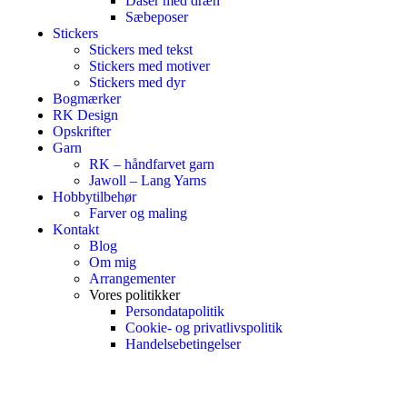
Dåser med dræn
Sæbeposer
Stickers
Stickers med tekst
Stickers med motiver
Stickers med dyr
Bogmærker
RK Design
Opskrifter
Garn
RK – håndfarvet garn
Jawoll – Lang Yarns
Hobbytilbehør
Farver og maling
Kontakt
Blog
Om mig
Arrangementer
Vores politikker
Persondatapolitik
Cookie- og privatlivspolitik
Handelsebetingelser