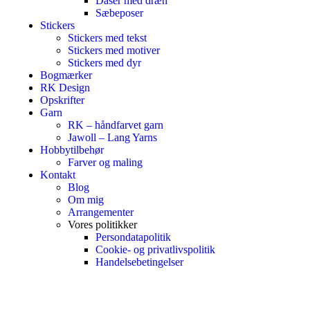
Dåser med dræn
Sæbeposer
Stickers
Stickers med tekst
Stickers med motiver
Stickers med dyr
Bogmærker
RK Design
Opskrifter
Garn
RK – håndfarvet garn
Jawoll – Lang Yarns
Hobbytilbehør
Farver og maling
Kontakt
Blog
Om mig
Arrangementer
Vores politikker
Persondatapolitik
Cookie- og privatlivspolitik
Handelsebetingelser