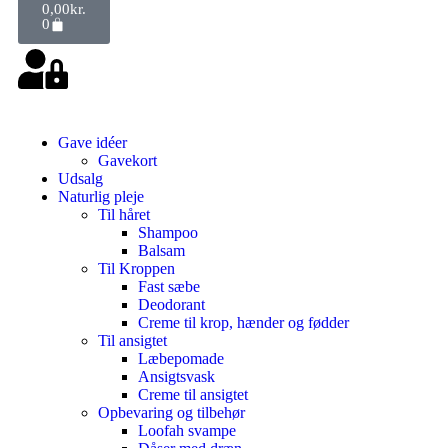
0,00
kr.
0
Gave idéer
Gavekort
Udsalg
Naturlig pleje
Til håret
Shampoo
Balsam
Til Kroppen
Fast sæbe
Deodorant
Creme til krop, hænder og fødder
Til ansigtet
Læbepomade
Ansigtsvask
Creme til ansigtet
Opbevaring og tilbehør
Loofah svampe