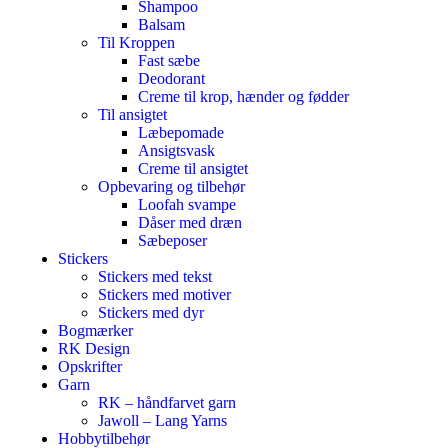
Shampoo
Balsam
Til Kroppen
Fast sæbe
Deodorant
Creme til krop, hænder og fødder
Til ansigtet
Læbepomade
Ansigtsvask
Creme til ansigtet
Opbevaring og tilbehør
Loofah svampe
Dåser med dræn
Sæbeposer
Stickers
Stickers med tekst
Stickers med motiver
Stickers med dyr
Bogmærker
RK Design
Opskrifter
Garn
RK – håndfarvet garn
Jawoll – Lang Yarns
Hobbytilbehør