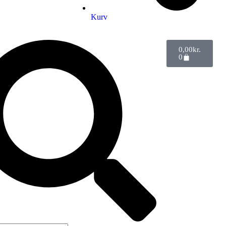
Kurv
0,00
kr.
0