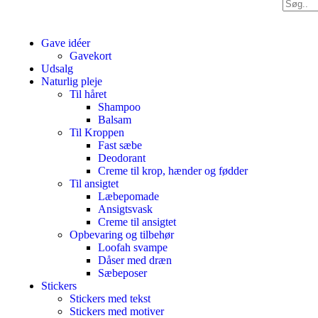
Gave idéer
Gavekort
Udsalg
Naturlig pleje
Til håret
Shampoo
Balsam
Til Kroppen
Fast sæbe
Deodorant
Creme til krop, hænder og fødder
Til ansigtet
Læbepomade
Ansigtsvask
Creme til ansigtet
Opbevaring og tilbehør
Loofah svampe
Dåser med dræn
Sæbeposer
Stickers
Stickers med tekst
Stickers med motiver