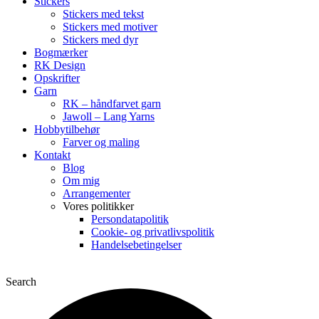
Stickers
Stickers med tekst
Stickers med motiver
Stickers med dyr
Bogmærker
RK Design
Opskrifter
Garn
RK – håndfarvet garn
Jawoll – Lang Yarns
Hobbytilbehør
Farver og maling
Kontakt
Blog
Om mig
Arrangementer
Vores politikker
Persondatapolitik
Cookie- og privatlivspolitik
Handelsebetingelser
Search