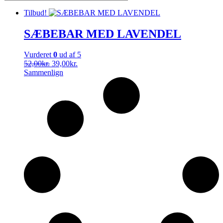
Tilbud!
SÆBEBAR MED LAVENDEL
Vurderet
0
ud af 5
Den
Den
52,00
kr.
39,00
kr.
oprindelige
aktuelle
Sammenlign
pris
pris
var:
er:
52,00kr..
39,00kr..