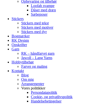
Opbevaring og tilbehør
Loofah svampe
Dåser med dræn
Sæbeposer
Stickers
Stickers med tekst
Stickers med motiver
Stickers med dyr
Bogmærker
RK Design
Opskrifter
Garn
RK – håndfarvet garn
Jawoll – Lang Yarns
Hobbytilbehør
Farver og maling
Kontakt
Blog
Om mig
Arrangementer
Vores politikker
Persondatapolitik
Cookie- og privatlivspolitik
Handelsebetingelser