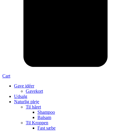
Cart
Gave idéer
Gavekort
Udsalg
Naturlig pleje
Til håret
Shampoo
Balsam
Til Kroppen
Fast sæbe