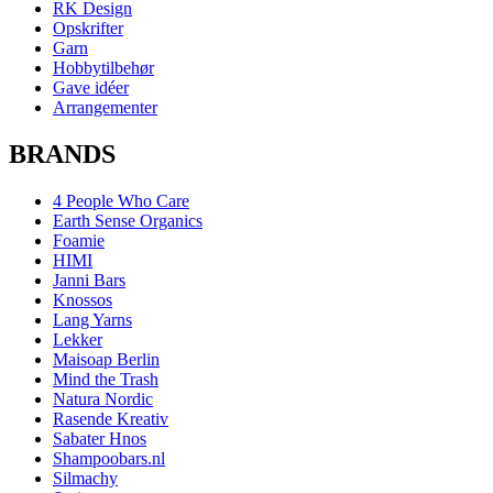
RK Design
Opskrifter
Garn
Hobbytilbehør
Gave idéer
Arrangementer
BRANDS
4 People Who Care
Earth Sense Organics
Foamie
HIMI
Janni Bars
Knossos
Lang Yarns
Lekker
Maisoap Berlin
Mind the Trash
Natura Nordic
Rasende Kreativ
Sabater Hnos
Shampoobars.nl
Silmachy