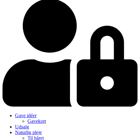
Gave idéer
Gavekort
Udsalg
Naturlig pleje
Til håret