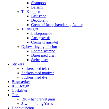
Shampoo
Balsam
Til Kroppen
Fast sæbe
Deodorant
Creme til krop, hænder og fødder
Til ansigtet
Læbepomade
Ansigtsvask
Creme til ansigtet
Opbevaring og tilbehør
Loofah svampe
Dåser med dræn
Sæbeposer
Stickers
Stickers med tekst
Stickers med motiver
Stickers med dyr
Bogmærker
RK Design
Opskrifter
Garn
RK – håndfarvet garn
Jawoll – Lang Yarns
Hobbytilbehør