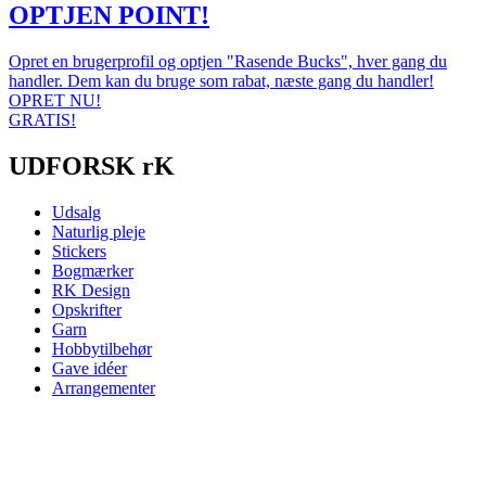
OPTJEN POINT!
Opret en brugerprofil og optjen "Rasende Bucks", hver gang du
handler. Dem kan du bruge som rabat, næste gang du handler!
OPRET NU!
GRATIS!
UDFORSK rK
Udsalg
Naturlig pleje
Stickers
Bogmærker
RK Design
Opskrifter
Garn
Hobbytilbehør
Gave idéer
Arrangementer