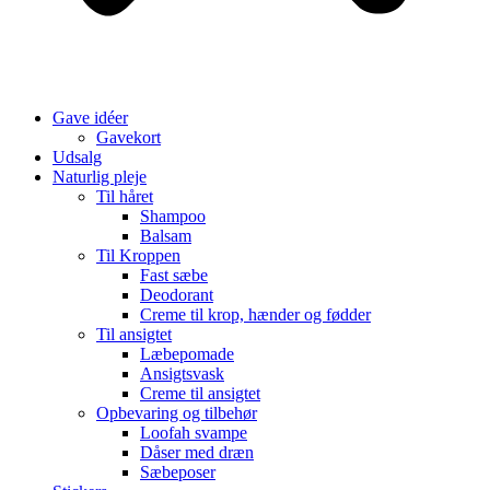
Gave idéer
Gavekort
Udsalg
Naturlig pleje
Til håret
Shampoo
Balsam
Til Kroppen
Fast sæbe
Deodorant
Creme til krop, hænder og fødder
Til ansigtet
Læbepomade
Ansigtsvask
Creme til ansigtet
Opbevaring og tilbehør
Loofah svampe
Dåser med dræn
Sæbeposer