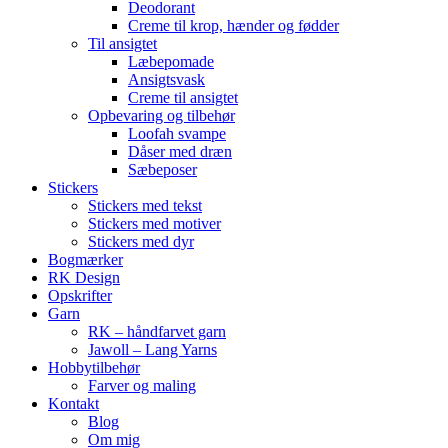
Deodorant
Creme til krop, hænder og fødder
Til ansigtet
Læbepomade
Ansigtsvask
Creme til ansigtet
Opbevaring og tilbehør
Loofah svampe
Dåser med dræn
Sæbeposer
Stickers
Stickers med tekst
Stickers med motiver
Stickers med dyr
Bogmærker
RK Design
Opskrifter
Garn
RK – håndfarvet garn
Jawoll – Lang Yarns
Hobbytilbehør
Farver og maling
Kontakt
Blog
Om mig