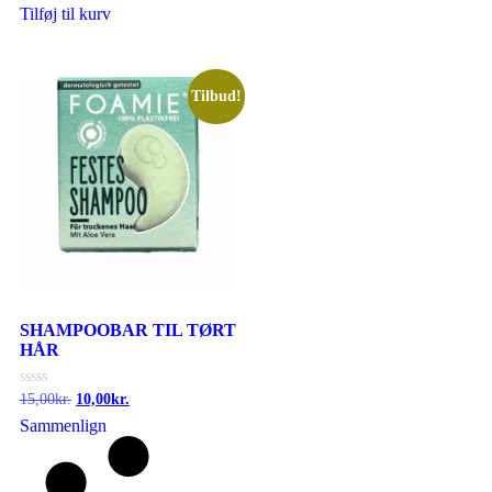
Tilføj til kurv
Tilbud!
SHAMPOOBAR TIL TØRT
HÅR
Vurderet
15,00
kr.
10,00
kr.
0
Sammenlign
ud
af
5