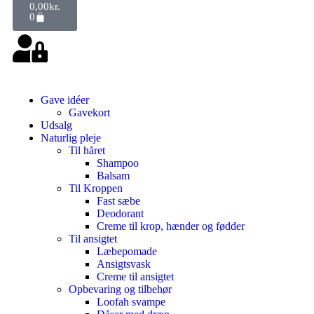
0,00
kr.
0
Gave idéer
Gavekort
Udsalg
Naturlig pleje
Til håret
Shampoo
Balsam
Til Kroppen
Fast sæbe
Deodorant
Creme til krop, hænder og fødder
Til ansigtet
Læbepomade
Ansigtsvask
Creme til ansigtet
Opbevaring og tilbehør
Loofah svampe