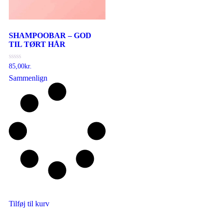
SHAMPOOBAR – GOD
TIL TØRT HÅR
Vurderet
85,00
kr.
0
Sammenlign
ud
af
5
Tilføj til kurv