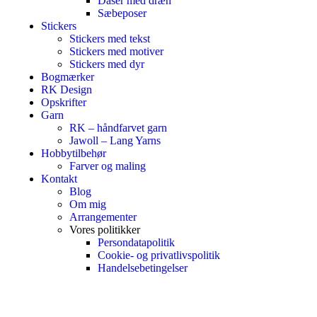
Dåser med dræn
Sæbeposer
Stickers
Stickers med tekst
Stickers med motiver
Stickers med dyr
Bogmærker
RK Design
Opskrifter
Garn
RK – håndfarvet garn
Jawoll – Lang Yarns
Hobbytilbehør
Farver og maling
Kontakt
Blog
Om mig
Arrangementer
Vores politikker
Persondatapolitik
Cookie- og privatlivspolitik
Handelsebetingelser