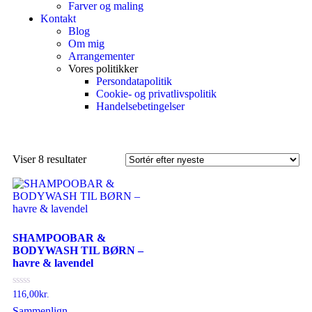
Farver og maling
Kontakt
Blog
Om mig
Arrangementer
Vores politikker
Persondatapolitik
Cookie- og privatlivspolitik
Handelsebetingelser
Viser 8 resultater
SHAMPOOBAR &
BODYWASH TIL BØRN –
havre & lavendel
Vurderet
116,00
kr.
0
Sammenlign
ud