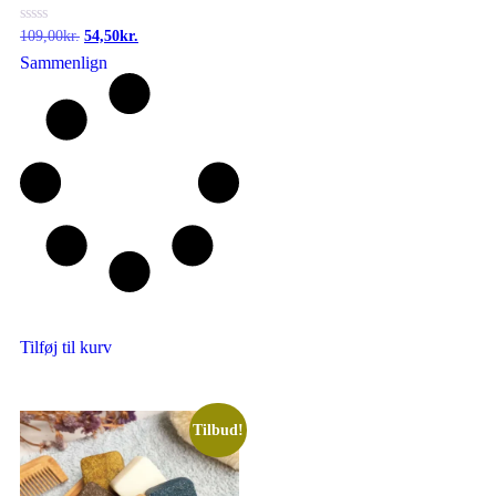
Vurderet
109,00
kr.
54,50
kr.
0
Sammenlign
ud
af
5
Tilføj til kurv
Tilbud!