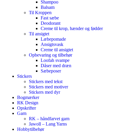
Shampoo
Balsam
Til Kroppen
Fast sæbe
Deodorant
Creme til krop, hænder og fødder
Til ansigtet
Læbepomade
Ansigtsvask
Creme til ansigtet
Opbevaring og tilbehør
Loofah svampe
Dåser med dræn
Sæbeposer
Stickers
Stickers med tekst
Stickers med motiver
Stickers med dyr
Bogmærker
RK Design
Opskrifter
Garn
RK – håndfarvet garn
Jawoll – Lang Yarns
Hobbytilbehør