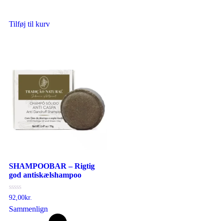
Tilføj til kurv
SHAMPOOBAR – Rigtig
god antiskælshampoo
Vurderet
92,00
kr.
0
Sammenlign
ud
af