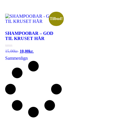
Tilbud!
SHAMPOOBAR – GOD
TIL KRUSET HÅR
Vurderet
15,00
kr.
10,00
kr.
0
Sammenlign
ud
af
5