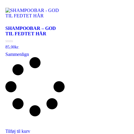
SHAMPOOBAR – GOD
TIL FEDTET HÅR
Vurderet
85,00
kr.
0
Sammenlign
ud
af
5
Tilføj til kurv