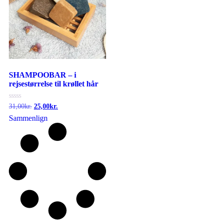
SHAMPOOBAR – i
rejsestørrelse til krøllet hår
Vurderet
31,00
kr.
25,00
kr.
0
Sammenlign
ud
af
5