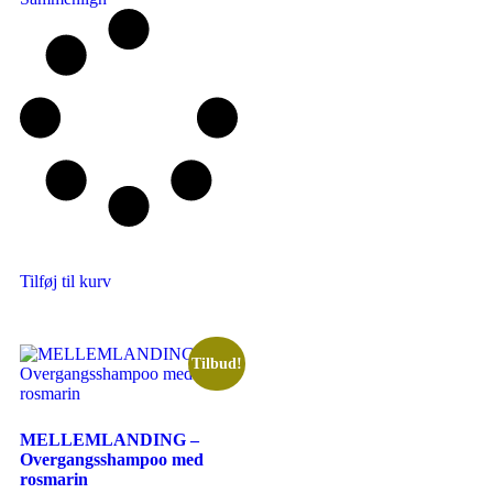
af
5
Tilføj til kurv
Tilbud!
MELLEMLANDING –
Overgangsshampoo med
rosmarin