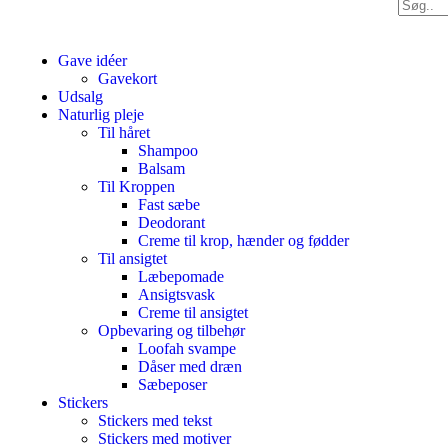
Gave idéer
Gavekort
Udsalg
Naturlig pleje
Til håret
Shampoo
Balsam
Til Kroppen
Fast sæbe
Deodorant
Creme til krop, hænder og fødder
Til ansigtet
Læbepomade
Ansigtsvask
Creme til ansigtet
Opbevaring og tilbehør
Loofah svampe
Dåser med dræn
Sæbeposer
Stickers
Stickers med tekst
Stickers med motiver