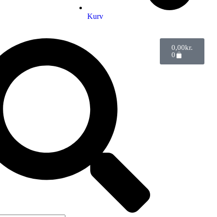
Kurv
0,00
kr.
0