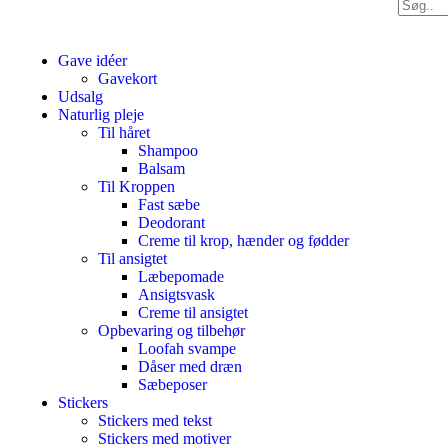
Gave idéer
Gavekort
Udsalg
Naturlig pleje
Til håret
Shampoo
Balsam
Til Kroppen
Fast sæbe
Deodorant
Creme til krop, hænder og fødder
Til ansigtet
Læbepomade
Ansigtsvask
Creme til ansigtet
Opbevaring og tilbehør
Loofah svampe
Dåser med dræn
Sæbeposer
Stickers
Stickers med tekst
Stickers med motiver