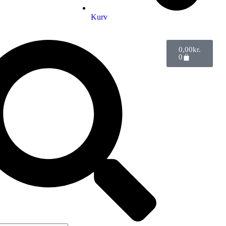
Kurv
0,00
kr.
0