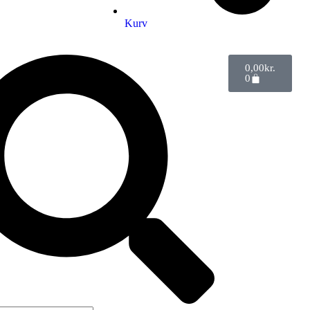
Kurv
0,00
kr.
0