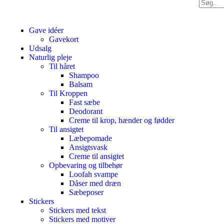
Gave idéer
Gavekort
Udsalg
Naturlig pleje
Til håret
Shampoo
Balsam
Til Kroppen
Fast sæbe
Deodorant
Creme til krop, hænder og fødder
Til ansigtet
Læbepomade
Ansigtsvask
Creme til ansigtet
Opbevaring og tilbehør
Loofah svampe
Dåser med dræn
Sæbeposer
Stickers
Stickers med tekst
Stickers med motiver