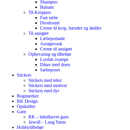
Shampoo
Balsam
Til Kroppen
Fast sæbe
Deodorant
Creme til krop, hænder og fødder
Til ansigtet
Læbepomade
Ansigtsvask
Creme til ansigtet
Opbevaring og tilbehør
Loofah svampe
Dåser med dræn
Sæbeposer
Stickers
Stickers med tekst
Stickers med motiver
Stickers med dyr
Bogmærker
RK Design
Opskrifter
Garn
RK – håndfarvet garn
Jawoll – Lang Yarns
Hobbytilbehør