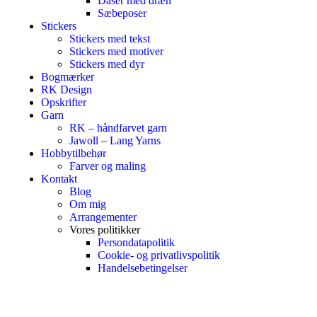
Dåser med dræn
Sæbeposer
Stickers
Stickers med tekst
Stickers med motiver
Stickers med dyr
Bogmærker
RK Design
Opskrifter
Garn
RK – håndfarvet garn
Jawoll – Lang Yarns
Hobbytilbehør
Farver og maling
Kontakt
Blog
Om mig
Arrangementer
Vores politikker
Persondatapolitik
Cookie- og privatlivspolitik
Handelsebetingelser