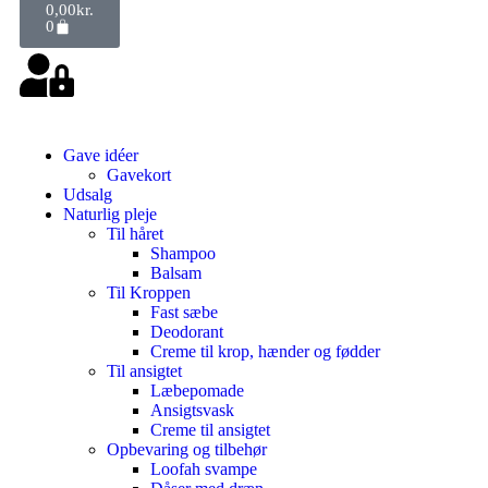
0,00
kr.
0
Gave idéer
Gavekort
Udsalg
Naturlig pleje
Til håret
Shampoo
Balsam
Til Kroppen
Fast sæbe
Deodorant
Creme til krop, hænder og fødder
Til ansigtet
Læbepomade
Ansigtsvask
Creme til ansigtet
Opbevaring og tilbehør
Loofah svampe