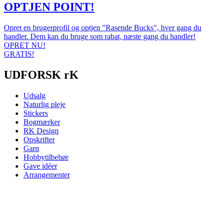
OPTJEN POINT!
Opret en brugerprofil og optjen "Rasende Bucks", hver gang du
handler. Dem kan du bruge som rabat, næste gang du handler!
OPRET NU!
GRATIS!
UDFORSK rK
Udsalg
Naturlig pleje
Stickers
Bogmærker
RK Design
Opskrifter
Garn
Hobbytilbehør
Gave idéer
Arrangementer