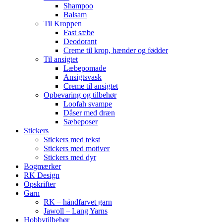
Shampoo
Balsam
Til Kroppen
Fast sæbe
Deodorant
Creme til krop, hænder og fødder
Til ansigtet
Læbepomade
Ansigtsvask
Creme til ansigtet
Opbevaring og tilbehør
Loofah svampe
Dåser med dræn
Sæbeposer
Stickers
Stickers med tekst
Stickers med motiver
Stickers med dyr
Bogmærker
RK Design
Opskrifter
Garn
RK – håndfarvet garn
Jawoll – Lang Yarns
Hobbytilbehør