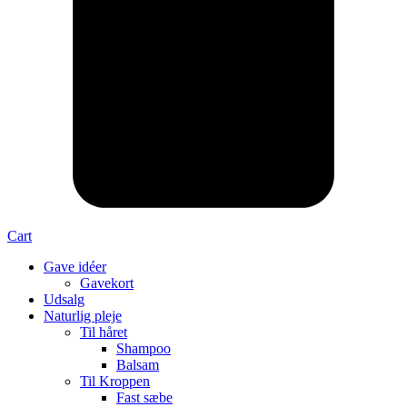
Cart
Gave idéer
Gavekort
Udsalg
Naturlig pleje
Til håret
Shampoo
Balsam
Til Kroppen
Fast sæbe