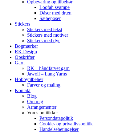
Opbevaring og tilbehør
Loofah svampe
Dåser med dræn
Sæbeposer
Stickers
Stickers med tekst
Stickers med motiver
Stickers med dyr
Bogmærker
RK Design
Opskrifter
Garn
RK – håndfarvet garn
Jawoll – Lang Yarns
Hobbytilbehør
Farver og maling
Kontakt
Blog
Om mig
Arrangementer
Vores politikker
Persondatapolitik
Cookie- og privatlivspolitik
Handelsebetingelser