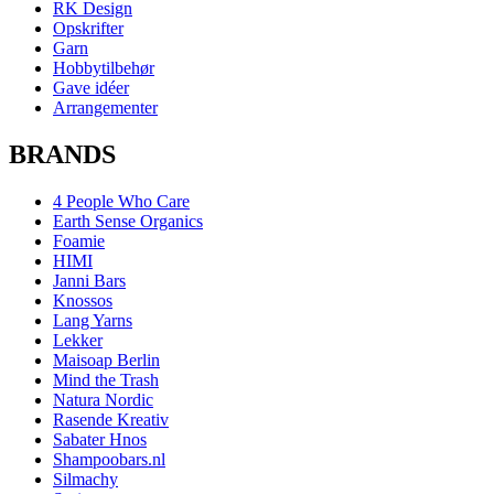
RK Design
Opskrifter
Garn
Hobbytilbehør
Gave idéer
Arrangementer
BRANDS
4 People Who Care
Earth Sense Organics
Foamie
HIMI
Janni Bars
Knossos
Lang Yarns
Lekker
Maisoap Berlin
Mind the Trash
Natura Nordic
Rasende Kreativ
Sabater Hnos
Shampoobars.nl
Silmachy