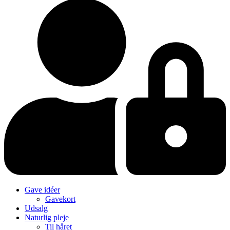
Gave idéer
Gavekort
Udsalg
Naturlig pleje
Til håret