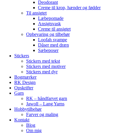
Deodorant
Creme til krop, hænder og fødder
Til ansigtet
Læbepomade
Ansigtsvask
Creme til ansigtet
Opbevaring og tilbehør
Loofah svampe
Dåser med dræn
Sæbeposer
Stickers
Stickers med tekst
Stickers med motiver
Stickers med dyr
Bogmærker
RK Design
Opskrifter
Garn
RK – håndfarvet garn
Jawoll – Lang Yarns
Hobbytilbehør
Farver og maling
Kontakt
Blog
Om mig