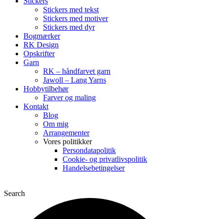
Stickers
Stickers med tekst
Stickers med motiver
Stickers med dyr
Bogmærker
RK Design
Opskrifter
Garn
RK – håndfarvet garn
Jawoll – Lang Yarns
Hobbytilbehør
Farver og maling
Kontakt
Blog
Om mig
Arrangementer
Vores politikker
Persondatapolitik
Cookie- og privatlivspolitik
Handelsebetingelser
Search