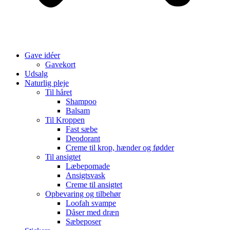
Gave idéer
Gavekort
Udsalg
Naturlig pleje
Til håret
Shampoo
Balsam
Til Kroppen
Fast sæbe
Deodorant
Creme til krop, hænder og fødder
Til ansigtet
Læbepomade
Ansigtsvask
Creme til ansigtet
Opbevaring og tilbehør
Loofah svampe
Dåser med dræn
Sæbeposer