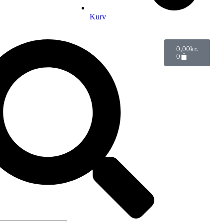
Kurv
0,00
kr.
0