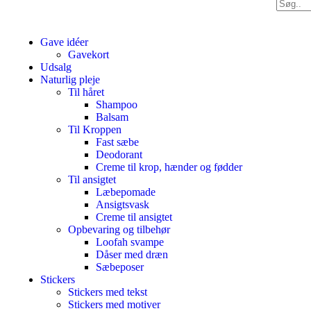
Gave idéer
Gavekort
Udsalg
Naturlig pleje
Til håret
Shampoo
Balsam
Til Kroppen
Fast sæbe
Deodorant
Creme til krop, hænder og fødder
Til ansigtet
Læbepomade
Ansigtsvask
Creme til ansigtet
Opbevaring og tilbehør
Loofah svampe
Dåser med dræn
Sæbeposer
Stickers
Stickers med tekst
Stickers med motiver