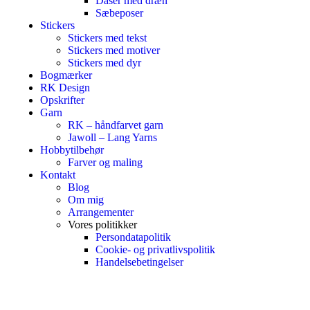
Dåser med dræn
Sæbeposer
Stickers
Stickers med tekst
Stickers med motiver
Stickers med dyr
Bogmærker
RK Design
Opskrifter
Garn
RK – håndfarvet garn
Jawoll – Lang Yarns
Hobbytilbehør
Farver og maling
Kontakt
Blog
Om mig
Arrangementer
Vores politikker
Persondatapolitik
Cookie- og privatlivspolitik
Handelsebetingelser