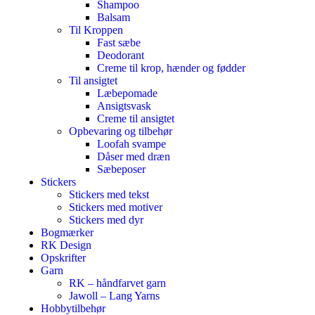
Shampoo
Balsam
Til Kroppen
Fast sæbe
Deodorant
Creme til krop, hænder og fødder
Til ansigtet
Læbepomade
Ansigtsvask
Creme til ansigtet
Opbevaring og tilbehør
Loofah svampe
Dåser med dræn
Sæbeposer
Stickers
Stickers med tekst
Stickers med motiver
Stickers med dyr
Bogmærker
RK Design
Opskrifter
Garn
RK – håndfarvet garn
Jawoll – Lang Yarns
Hobbytilbehør