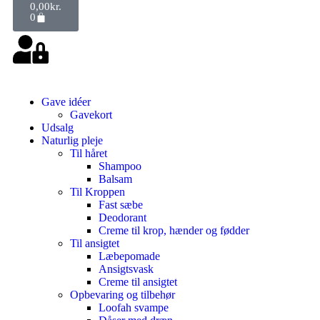
0,00
kr.
0
Gave idéer
Gavekort
Udsalg
Naturlig pleje
Til håret
Shampoo
Balsam
Til Kroppen
Fast sæbe
Deodorant
Creme til krop, hænder og fødder
Til ansigtet
Læbepomade
Ansigtsvask
Creme til ansigtet
Opbevaring og tilbehør
Loofah svampe