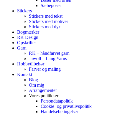
Dåser med dræn
Sæbeposer
Stickers
Stickers med tekst
Stickers med motiver
Stickers med dyr
Bogmærker
RK Design
Opskrifter
Garn
RK – håndfarvet garn
Jawoll – Lang Yarns
Hobbytilbehør
Farver og maling
Kontakt
Blog
Om mig
Arrangementer
Vores politikker
Persondatapolitik
Cookie- og privatlivspolitik
Handelsebetingelser