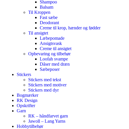
Shampoo
Balsam
Til Kroppen
Fast sæbe
Deodorant
Creme til krop, hænder og fødder
Til ansigtet
Læbepomade
Ansigtsvask
Creme til ansigtet
Opbevaring og tilbehør
Loofah svampe
Dåser med dræn
Sæbeposer
Stickers
Stickers med tekst
Stickers med motiver
Stickers med dyr
Bogmærker
RK Design
Opskrifter
Garn
RK – håndfarvet garn
Jawoll – Lang Yarns
Hobbytilbehør