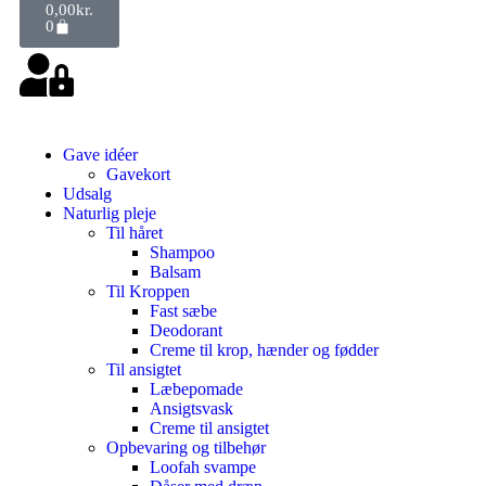
0,00
kr.
0
Gave idéer
Gavekort
Udsalg
Naturlig pleje
Til håret
Shampoo
Balsam
Til Kroppen
Fast sæbe
Deodorant
Creme til krop, hænder og fødder
Til ansigtet
Læbepomade
Ansigtsvask
Creme til ansigtet
Opbevaring og tilbehør
Loofah svampe