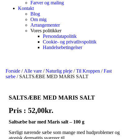
Farver og maling
Kontakt
Blog
Om mig
Arrangementer
Vores politikker
Persondatapolitik
Cookie- og privatlivspolitik
Handelsebetingelser
Forside
/
Alle vare
/
Naturlig pleje
/
Til Kroppen
/
Fast
sæbe
/ SALTSÆBE MED MARIS SALT
SALTSÆBE MED MARIS SALT
Pris :
52,00
kr.
Saltsæbe bar med Maris salt – 100 g
Særligt nærende sæbe som mange med hudproblemer og
atopisk dermatitis sværger til