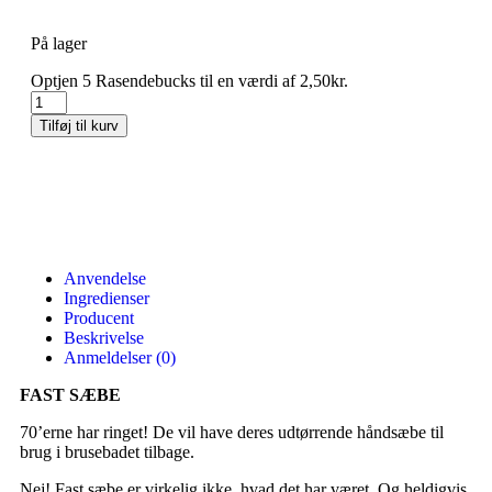
På lager
Optjen 5 Rasendebucks til en værdi af
2,50
kr.
Tilføj til kurv
Anvendelse
Ingredienser
Producent
Beskrivelse
Anmeldelser (0)
FAST SÆBE
70’erne har ringet! De vil have deres udtørrende håndsæbe til
brug i brusebadet tilbage.
Nej! Fast sæbe er virkelig ikke, hvad det har været. Og heldigvis