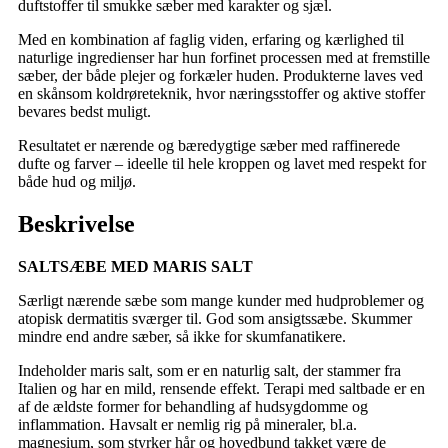
duftstoffer til smukke sæber med karakter og sjæl.
Med en kombination af faglig viden, erfaring og kærlighed til
naturlige ingredienser har hun forfinet processen med at fremstille
sæber, der både plejer og forkæler huden. Produkterne laves ved
en skånsom koldrøreteknik, hvor næringsstoffer og aktive stoffer
bevares bedst muligt.
Resultatet er nærende og bæredygtige sæber med raffinerede
dufte og farver – ideelle til hele kroppen og lavet med respekt for
både hud og miljø.
Beskrivelse
SALTSÆBE MED MARIS SALT
Særligt nærende sæbe som mange kunder med hudproblemer og
atopisk dermatitis sværger til. God som ansigtssæbe. Skummer
mindre end andre sæber, så ikke for skumfanatikere.
Indeholder maris salt, som er en naturlig salt, der stammer fra
Italien og har en mild, rensende effekt. Terapi med saltbade er en
af ​​de ældste former for behandling af hudsygdomme og
inflammation. Havsalt er nemlig rig på mineraler, bl.a.
magnesium, som styrker hår og hovedbund takket være de