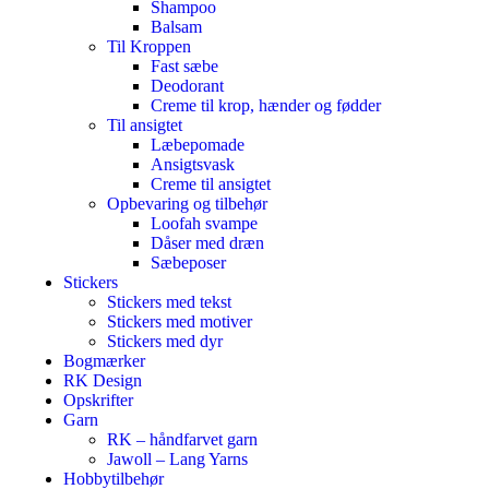
Shampoo
Balsam
Til Kroppen
Fast sæbe
Deodorant
Creme til krop, hænder og fødder
Til ansigtet
Læbepomade
Ansigtsvask
Creme til ansigtet
Opbevaring og tilbehør
Loofah svampe
Dåser med dræn
Sæbeposer
Stickers
Stickers med tekst
Stickers med motiver
Stickers med dyr
Bogmærker
RK Design
Opskrifter
Garn
RK – håndfarvet garn
Jawoll – Lang Yarns
Hobbytilbehør