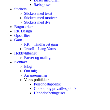
Dåser med dræn
Sæbeposer
Stickers
Stickers med tekst
Stickers med motiver
Stickers med dyr
Bogmærker
RK Design
Opskrifter
Garn
RK – håndfarvet garn
Jawoll – Lang Yarns
Hobbytilbehør
Farver og maling
Kontakt
Blog
Om mig
Arrangementer
Vores politikker
Persondatapolitik
Cookie- og privatlivspolitik
Handelsebetingelser