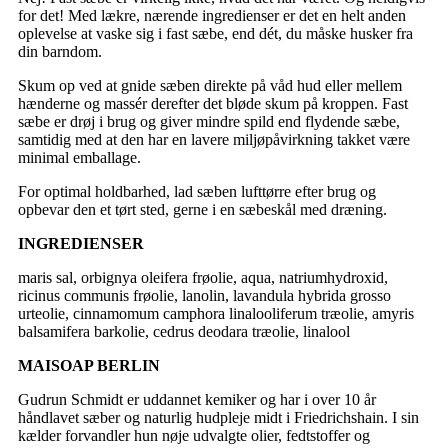
for det! Med lækre, nærende ingredienser er det en helt anden
oplevelse at vaske sig i fast sæbe, end dét, du måske husker fra
din barndom.
Skum op ved at gnide sæben direkte på våd hud eller mellem
hænderne og massér derefter det bløde skum på kroppen. Fast
sæbe er drøj i brug og giver mindre spild end flydende sæbe,
samtidig med at den har en lavere miljøpåvirkning takket være
minimal emballage.
For optimal holdbarhed, lad sæben lufttørre efter brug og
opbevar den et tørt sted, gerne i en sæbeskål med dræning.
INGREDIENSER
maris sal, orbignya oleifera frøolie, aqua, natriumhydroxid,
ricinus communis frøolie, lanolin, lavandula hybrida grosso
urteolie, cinnamomum camphora linalooliferum træolie, amyris
balsamifera barkolie, cedrus deodara træolie, linalool
MAISOAP BERLIN
Gudrun Schmidt er uddannet kemiker og har i over 10 år
håndlavet sæber og naturlig hudpleje midt i Friedrichshain. I sin
kælder forvandler hun nøje udvalgte olier, fedtstoffer og