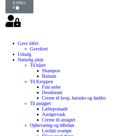
0,00
kr.
0
Gave idéer
Gavekort
Udsalg
Naturlig pleje
Til håret
Shampoo
Balsam
Til Kroppen
Fast sæbe
Deodorant
Creme til krop, hænder og fødder
Til ansigtet
Læbepomade
Ansigtsvask
Creme til ansigtet
Opbevaring og tilbehør
Loofah svampe