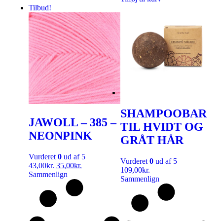
Tilbud!
SHAMPOOBAR
JAWOLL – 385 –
TIL HVIDT OG
NEONPINK
GRÅT HÅR
Vurderet
0
ud af 5
Vurderet
0
ud af 5
43,00
kr.
35,00
kr.
109,00
kr.
Sammenlign
Sammenlign