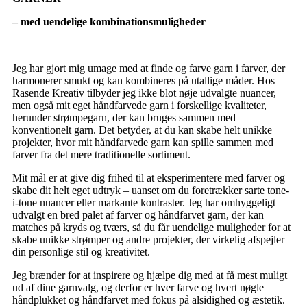
– med uendelige kombinationsmuligheder
Jeg har gjort mig umage med at finde og farve garn i farver, der
harmonerer smukt og kan kombineres på utallige måder. Hos
Rasende Kreativ tilbyder jeg ikke blot nøje udvalgte nuancer,
men også mit eget håndfarvede garn i forskellige kvaliteter,
herunder strømpegarn, der kan bruges sammen med
konventionelt garn. Det betyder, at du kan skabe helt unikke
projekter, hvor mit håndfarvede garn kan spille sammen med
farver fra det mere traditionelle sortiment.
Mit mål er at give dig frihed til at eksperimentere med farver og
skabe dit helt eget udtryk – uanset om du foretrækker sarte tone-
i-tone nuancer eller markante kontraster. Jeg har omhyggeligt
udvalgt en bred palet af farver og håndfarvet garn, der kan
matches på kryds og tværs, så du får uendelige muligheder for at
skabe unikke strømper og andre projekter, der virkelig afspejler
din personlige stil og kreativitet.
Jeg brænder for at inspirere og hjælpe dig med at få mest muligt
ud af dine garnvalg, og derfor er hver farve og hvert nøgle
håndplukket og håndfarvet med fokus på alsidighed og æstetik.