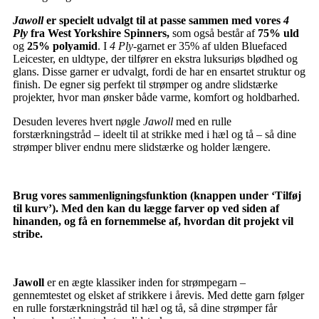
Jawoll
er specielt udvalgt til at passe sammen med vores
4
Ply
fra West Yorkshire Spinners,
som også består af
75% uld
og
25% polyamid
. I
4 Ply
-garnet er 35% af ulden Bluefaced
Leicester, en uldtype, der tilfører en ekstra luksuriøs blødhed og
glans. Disse garner er udvalgt, fordi de har en ensartet struktur og
finish. De egner sig perfekt til strømper og andre slidstærke
projekter, hvor man ønsker både varme, komfort og holdbarhed.
Desuden leveres hvert nøgle
Jawoll
med en rulle
forstærkningstråd – ideelt til at strikke med i hæl og tå – så dine
strømper bliver endnu mere slidstærke og holder længere.
Brug vores sammenligningsfunktion (knappen under ‘Tilføj
til kurv’). Med den kan du lægge farver op ved siden af
hinanden, og få en fornemmelse af, hvordan dit projekt vil
stribe.
Jawoll
er en ægte klassiker inden for strømpegarn –
gennemtestet og elsket af strikkere i årevis. Med dette garn følger
en rulle forstærkningstråd til hæl og tå, så dine strømper får