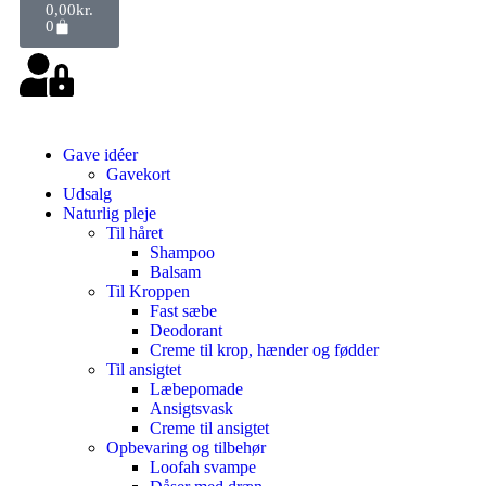
0,00
kr.
0
Gave idéer
Gavekort
Udsalg
Naturlig pleje
Til håret
Shampoo
Balsam
Til Kroppen
Fast sæbe
Deodorant
Creme til krop, hænder og fødder
Til ansigtet
Læbepomade
Ansigtsvask
Creme til ansigtet
Opbevaring og tilbehør
Loofah svampe