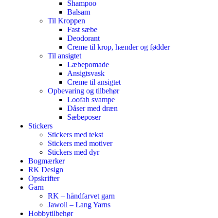
Shampoo
Balsam
Til Kroppen
Fast sæbe
Deodorant
Creme til krop, hænder og fødder
Til ansigtet
Læbepomade
Ansigtsvask
Creme til ansigtet
Opbevaring og tilbehør
Loofah svampe
Dåser med dræn
Sæbeposer
Stickers
Stickers med tekst
Stickers med motiver
Stickers med dyr
Bogmærker
RK Design
Opskrifter
Garn
RK – håndfarvet garn
Jawoll – Lang Yarns
Hobbytilbehør