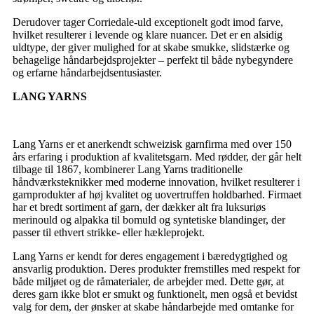
Derudover tager Corriedale-uld exceptionelt godt imod farve,
hvilket resulterer i levende og klare nuancer. Det er en alsidig
uldtype, der giver mulighed for at skabe smukke, slidstærke og
behagelige håndarbejdsprojekter – perfekt til både nybegyndere
og erfarne håndarbejdsentusiaster.
LANG YARNS
Lang Yarns er et anerkendt schweizisk garnfirma med over 150
års erfaring i produktion af kvalitetsgarn. Med rødder, der går helt
tilbage til 1867, kombinerer Lang Yarns traditionelle
håndværksteknikker med moderne innovation, hvilket resulterer i
garnprodukter af høj kvalitet og uovertruffen holdbarhed. Firmaet
har et bredt sortiment af garn, der dækker alt fra luksuriøs
merinould og alpakka til bomuld og syntetiske blandinger, der
passer til ethvert strikke- eller hækleprojekt.
Lang Yarns er kendt for deres engagement i bæredygtighed og
ansvarlig produktion. Deres produkter fremstilles med respekt for
både miljøet og de råmaterialer, de arbejder med. Dette gør, at
deres garn ikke blot er smukt og funktionelt, men også et bevidst
valg for dem, der ønsker at skabe håndarbejde med omtanke for