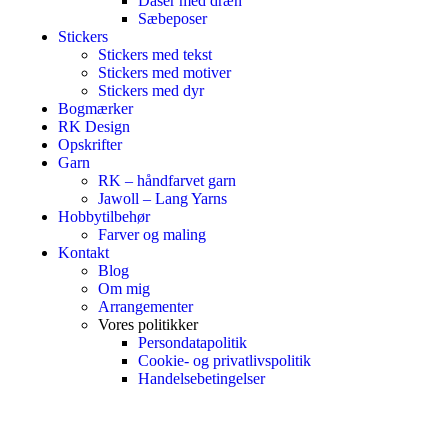
Dåser med dræn
Sæbeposer
Stickers
Stickers med tekst
Stickers med motiver
Stickers med dyr
Bogmærker
RK Design
Opskrifter
Garn
RK – håndfarvet garn
Jawoll – Lang Yarns
Hobbytilbehør
Farver og maling
Kontakt
Blog
Om mig
Arrangementer
Vores politikker
Persondatapolitik
Cookie- og privatlivspolitik
Handelsebetingelser