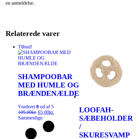
en anmeldelse.
Relaterede varer
Tilbud!
SHAMPOOBAR
MED HUMLE OG
BRÆNDENÆLDE
Vurderet
0
ud af 5
LOOFAH-
109,00
kr.
65,00
kr.
SÆBEHOLDER
Sammenlign
/
SKURESVAMP