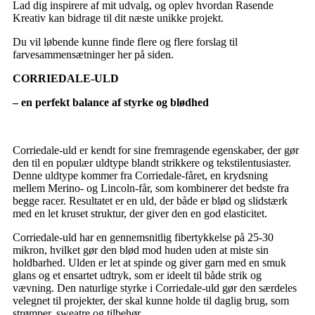
Lad dig inspirere af mit udvalg, og oplev hvordan Rasende
Kreativ kan bidrage til dit næste unikke projekt.
Du vil løbende kunne finde flere og flere forslag til
farvesammensætninger her på siden.
CORRIEDALE-ULD
– en perfekt balance af styrke og blødhed
Corriedale-uld er kendt for sine fremragende egenskaber, der gør
den til en populær uldtype blandt strikkere og tekstilentusiaster.
Denne uldtype kommer fra Corriedale-fåret, en krydsning
mellem Merino- og Lincoln-får, som kombinerer det bedste fra
begge racer. Resultatet er en uld, der både er blød og slidstærk
med en let kruset struktur, der giver den en god elasticitet.
Corriedale-uld har en gennemsnitlig fibertykkelse på 25-30
mikron, hvilket gør den blød mod huden uden at miste sin
holdbarhed. Ulden er let at spinde og giver garn med en smuk
glans og et ensartet udtryk, som er ideelt til både strik og
vævning. Den naturlige styrke i Corriedale-uld gør den særdeles
velegnet til projekter, der skal kunne holde til daglig brug, som
strømper, sweatre og tilbehør.