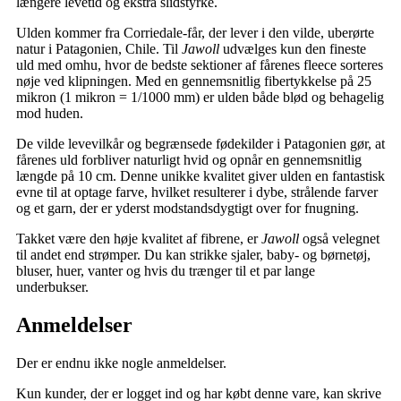
længere levetid og ekstra slidstyrke.
Ulden kommer fra Corriedale-får, der lever i den vilde, uberørte
natur i Patagonien, Chile. Til
Jawoll
udvælges kun den fineste
uld med omhu, hvor de bedste sektioner af fårenes fleece sorteres
nøje ved klipningen. Med en gennemsnitlig fibertykkelse på 25
mikron (1 mikron = 1/1000 mm) er ulden både blød og behagelig
mod huden.
De vilde levevilkår og begrænsede fødekilder i Patagonien gør, at
fårenes uld forbliver naturligt hvid og opnår en gennemsnitlig
længde på 10 cm. Denne unikke kvalitet giver ulden en fantastisk
evne til at optage farve, hvilket resulterer i dybe, strålende farver
og et garn, der er yderst modstandsdygtigt over for fnugning.
Takket være den høje kvalitet af fibrene, er
Jawoll
også velegnet
til andet end strømper. Du kan strikke sjaler, baby- og børnetøj,
bluser, huer, vanter og hvis du trænger til et par lange
underbukser.
Anmeldelser
Der er endnu ikke nogle anmeldelser.
Kun kunder, der er logget ind og har købt denne vare, kan skrive