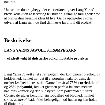
naturen.
Uanset om du er nybegynder eller erfaren, giver Lang Yarns’
brede kollektion af farver og teksturer dig utallige muligheder for
at bringe dine kreative idéer til live. Gå på opdagelse i vores
udvalg af Lang-garn og find din næste favorit til dit projekt!
Beskrivelse
LANG YARNS JAWOLL STRØMPEGARN
– et ideelt valg til slidstærke og komfortable projekter
Lang Yarns
Jawoll
er et strømpegarn, der kombinerer blødhed og
holdbarhed, hvilket gør det til et populært valg for dem, der
ønsker kvalitet i deres strik. Garnet består af
75% corriedale-uld
og
25% polyamid
, hvilket giver en perfekt balance mellem
naturens komfort og den slidstyrke, som polyamiden tilfører.
Corriedale-uld er kendt for sin robusthed og blødhed, hvilket
sikrer, at
Jawoll
både føles behageligt mod huden og kan holde
til flittig brug.