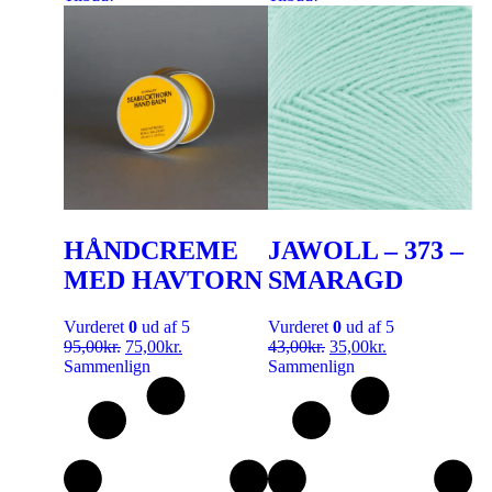
HÅNDCREME
JAWOLL – 373 –
MED HAVTORN
SMARAGD
Vurderet
0
ud af 5
Vurderet
0
ud af 5
95,00
kr.
75,00
kr.
43,00
kr.
35,00
kr.
Sammenlign
Sammenlign