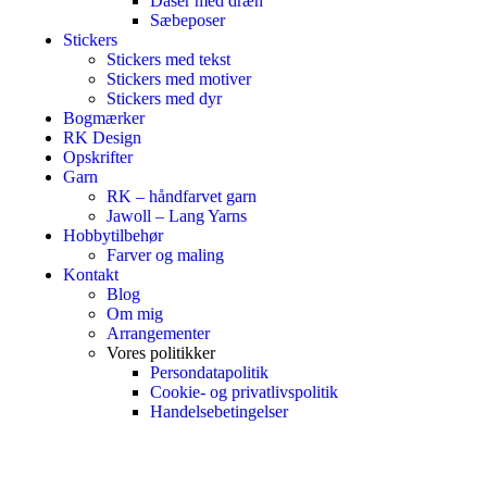
Dåser med dræn
Sæbeposer
Stickers
Stickers med tekst
Stickers med motiver
Stickers med dyr
Bogmærker
RK Design
Opskrifter
Garn
RK – håndfarvet garn
Jawoll – Lang Yarns
Hobbytilbehør
Farver og maling
Kontakt
Blog
Om mig
Arrangementer
Vores politikker
Persondatapolitik
Cookie- og privatlivspolitik
Handelsebetingelser