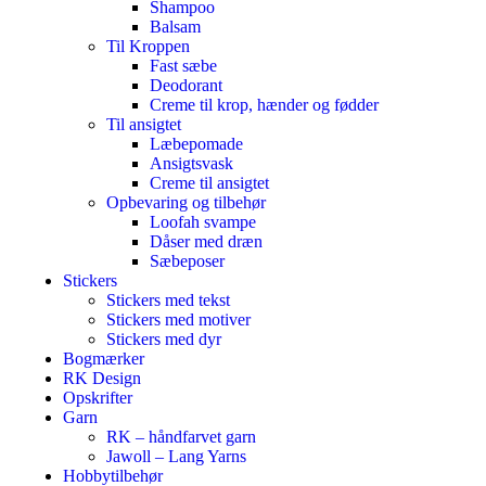
Shampoo
Balsam
Til Kroppen
Fast sæbe
Deodorant
Creme til krop, hænder og fødder
Til ansigtet
Læbepomade
Ansigtsvask
Creme til ansigtet
Opbevaring og tilbehør
Loofah svampe
Dåser med dræn
Sæbeposer
Stickers
Stickers med tekst
Stickers med motiver
Stickers med dyr
Bogmærker
RK Design
Opskrifter
Garn
RK – håndfarvet garn
Jawoll – Lang Yarns
Hobbytilbehør