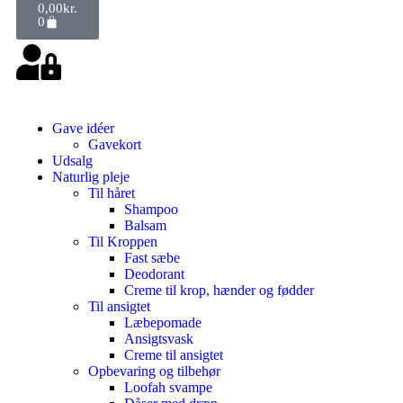
0,00
kr.
0
Gave idéer
Gavekort
Udsalg
Naturlig pleje
Til håret
Shampoo
Balsam
Til Kroppen
Fast sæbe
Deodorant
Creme til krop, hænder og fødder
Til ansigtet
Læbepomade
Ansigtsvask
Creme til ansigtet
Opbevaring og tilbehør
Loofah svampe