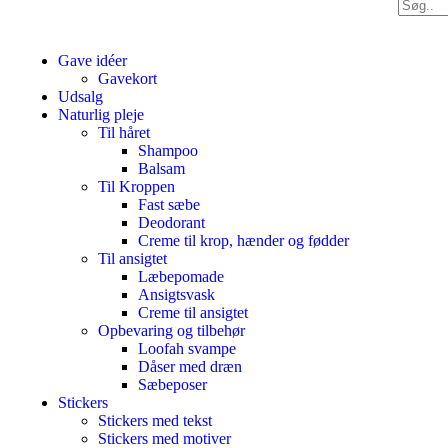
Gave idéer
Gavekort
Udsalg
Naturlig pleje
Til håret
Shampoo
Balsam
Til Kroppen
Fast sæbe
Deodorant
Creme til krop, hænder og fødder
Til ansigtet
Læbepomade
Ansigtsvask
Creme til ansigtet
Opbevaring og tilbehør
Loofah svampe
Dåser med dræn
Sæbeposer
Stickers
Stickers med tekst
Stickers med motiver