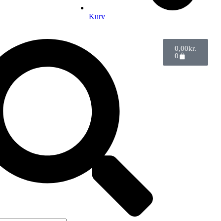
Kurv
0,00
kr.
0