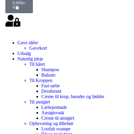
0,00
kr.
0
Gave idéer
Gavekort
Udsalg
Naturlig pleje
Til håret
Shampoo
Balsam
Til Kroppen
Fast sæbe
Deodorant
Creme til krop, hænder og fødder
Til ansigtet
Læbepomade
Ansigtsvask
Creme til ansigtet
Opbevaring og tilbehør
Loofah svampe