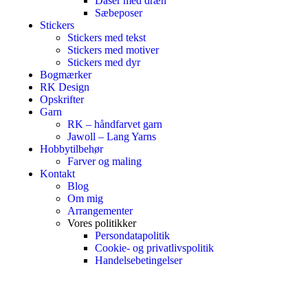
Dåser med dræn
Sæbeposer
Stickers
Stickers med tekst
Stickers med motiver
Stickers med dyr
Bogmærker
RK Design
Opskrifter
Garn
RK – håndfarvet garn
Jawoll – Lang Yarns
Hobbytilbehør
Farver og maling
Kontakt
Blog
Om mig
Arrangementer
Vores politikker
Persondatapolitik
Cookie- og privatlivspolitik
Handelsebetingelser