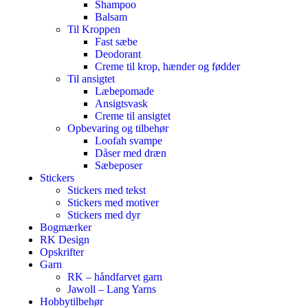
Shampoo
Balsam
Til Kroppen
Fast sæbe
Deodorant
Creme til krop, hænder og fødder
Til ansigtet
Læbepomade
Ansigtsvask
Creme til ansigtet
Opbevaring og tilbehør
Loofah svampe
Dåser med dræn
Sæbeposer
Stickers
Stickers med tekst
Stickers med motiver
Stickers med dyr
Bogmærker
RK Design
Opskrifter
Garn
RK – håndfarvet garn
Jawoll – Lang Yarns
Hobbytilbehør