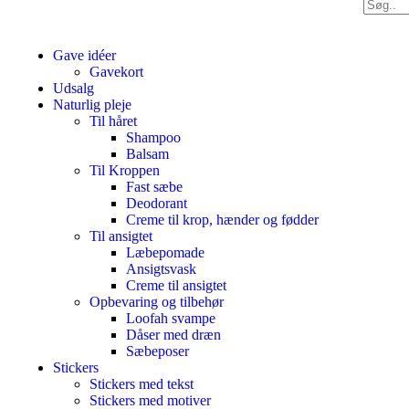
Gave idéer
Gavekort
Udsalg
Naturlig pleje
Til håret
Shampoo
Balsam
Til Kroppen
Fast sæbe
Deodorant
Creme til krop, hænder og fødder
Til ansigtet
Læbepomade
Ansigtsvask
Creme til ansigtet
Opbevaring og tilbehør
Loofah svampe
Dåser med dræn
Sæbeposer
Stickers
Stickers med tekst
Stickers med motiver