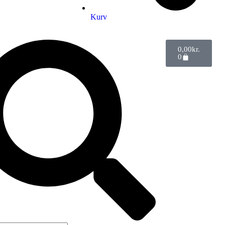
Kurv
0,00
kr.
0