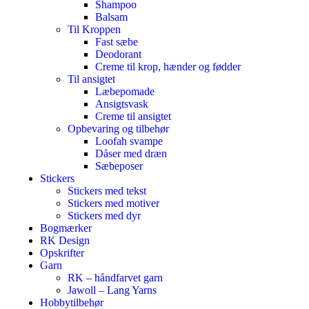
Shampoo
Balsam
Til Kroppen
Fast sæbe
Deodorant
Creme til krop, hænder og fødder
Til ansigtet
Læbepomade
Ansigtsvask
Creme til ansigtet
Opbevaring og tilbehør
Loofah svampe
Dåser med dræn
Sæbeposer
Stickers
Stickers med tekst
Stickers med motiver
Stickers med dyr
Bogmærker
RK Design
Opskrifter
Garn
RK – håndfarvet garn
Jawoll – Lang Yarns
Hobbytilbehør