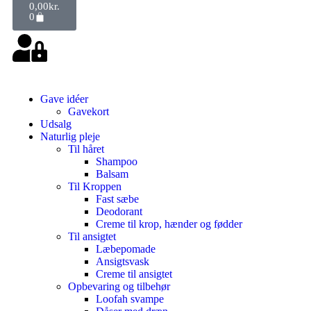
0,00
kr.
0
Gave idéer
Gavekort
Udsalg
Naturlig pleje
Til håret
Shampoo
Balsam
Til Kroppen
Fast sæbe
Deodorant
Creme til krop, hænder og fødder
Til ansigtet
Læbepomade
Ansigtsvask
Creme til ansigtet
Opbevaring og tilbehør
Loofah svampe