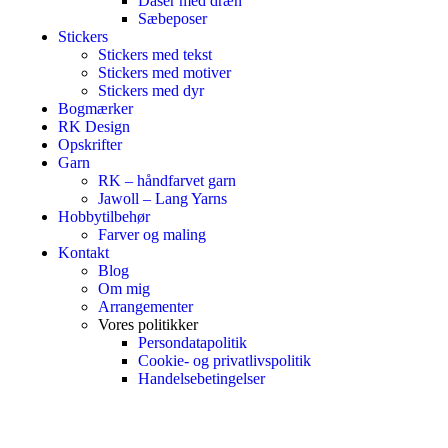
Dåser med dræn
Sæbeposer
Stickers
Stickers med tekst
Stickers med motiver
Stickers med dyr
Bogmærker
RK Design
Opskrifter
Garn
RK – håndfarvet garn
Jawoll – Lang Yarns
Hobbytilbehør
Farver og maling
Kontakt
Blog
Om mig
Arrangementer
Vores politikker
Persondatapolitik
Cookie- og privatlivspolitik
Handelsebetingelser