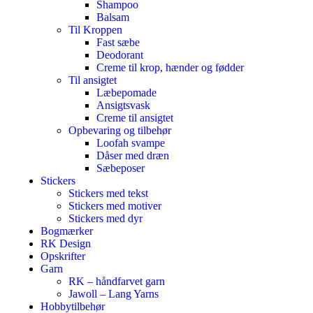
Shampoo
Balsam
Til Kroppen
Fast sæbe
Deodorant
Creme til krop, hænder og fødder
Til ansigtet
Læbepomade
Ansigtsvask
Creme til ansigtet
Opbevaring og tilbehør
Loofah svampe
Dåser med dræn
Sæbeposer
Stickers
Stickers med tekst
Stickers med motiver
Stickers med dyr
Bogmærker
RK Design
Opskrifter
Garn
RK – håndfarvet garn
Jawoll – Lang Yarns
Hobbytilbehør