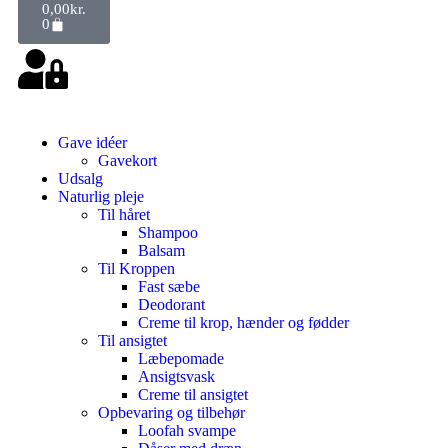
0,00
kr.
0
Gave idéer
Gavekort
Udsalg
Naturlig pleje
Til håret
Shampoo
Balsam
Til Kroppen
Fast sæbe
Deodorant
Creme til krop, hænder og fødder
Til ansigtet
Læbepomade
Ansigtsvask
Creme til ansigtet
Opbevaring og tilbehør
Loofah svampe