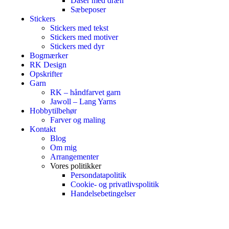
Dåser med dræn
Sæbeposer
Stickers
Stickers med tekst
Stickers med motiver
Stickers med dyr
Bogmærker
RK Design
Opskrifter
Garn
RK – håndfarvet garn
Jawoll – Lang Yarns
Hobbytilbehør
Farver og maling
Kontakt
Blog
Om mig
Arrangementer
Vores politikker
Persondatapolitik
Cookie- og privatlivspolitik
Handelsebetingelser