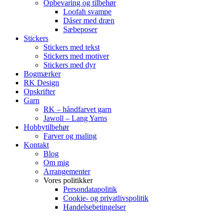
Opbevaring og tilbehør
Loofah svampe
Dåser med dræn
Sæbeposer
Stickers
Stickers med tekst
Stickers med motiver
Stickers med dyr
Bogmærker
RK Design
Opskrifter
Garn
RK – håndfarvet garn
Jawoll – Lang Yarns
Hobbytilbehør
Farver og maling
Kontakt
Blog
Om mig
Arrangementer
Vores politikker
Persondatapolitik
Cookie- og privatlivspolitik
Handelsebetingelser