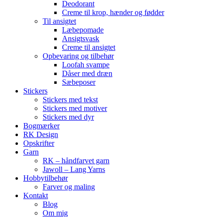
Deodorant
Creme til krop, hænder og fødder
Til ansigtet
Læbepomade
Ansigtsvask
Creme til ansigtet
Opbevaring og tilbehør
Loofah svampe
Dåser med dræn
Sæbeposer
Stickers
Stickers med tekst
Stickers med motiver
Stickers med dyr
Bogmærker
RK Design
Opskrifter
Garn
RK – håndfarvet garn
Jawoll – Lang Yarns
Hobbytilbehør
Farver og maling
Kontakt
Blog
Om mig