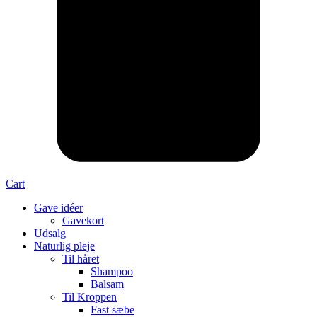
Cart
Gave idéer
Gavekort
Udsalg
Naturlig pleje
Til håret
Shampoo
Balsam
Til Kroppen
Fast sæbe