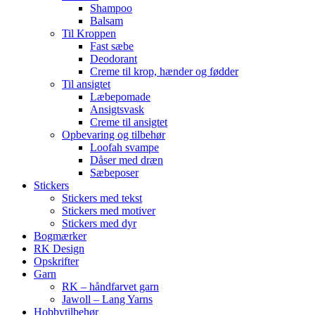
Shampoo
Balsam
Til Kroppen
Fast sæbe
Deodorant
Creme til krop, hænder og fødder
Til ansigtet
Læbepomade
Ansigtsvask
Creme til ansigtet
Opbevaring og tilbehør
Loofah svampe
Dåser med dræn
Sæbeposer
Stickers
Stickers med tekst
Stickers med motiver
Stickers med dyr
Bogmærker
RK Design
Opskrifter
Garn
RK – håndfarvet garn
Jawoll – Lang Yarns
Hobbytilbehør