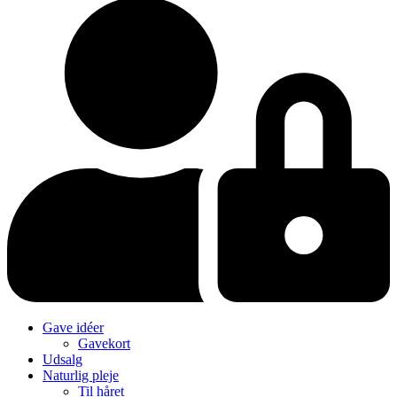
Gave idéer
Gavekort
Udsalg
Naturlig pleje
Til håret