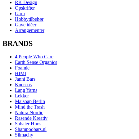
RK Design
Opskrifter
Garn
Hobbytilbehør
Gave idéer
Arrangementer
BRANDS
4 People Who Care
Earth Sense Organics
Foamie
HIMI
Janni Bars
Knossos
Lang Yarns
Lekker
Maisoap Berlin
Mind the Trash
Natura Nordic
Rasende Kreativ
Sabater Hnos
Shampoobars.nl
Silmachy