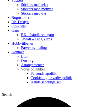
Stickers
Stickers med tekst
Stickers med motiver
Stickers med dyr
Bogmærker
RK Design
Opskrifter
Garn
RK – håndfarvet garn
Jawoll – Lang Yarns
Hobbytilbehør
Farver og maling
Kontakt
Blog
Om mig
Arrangementer
Vores politikker
Persondatapolitik
Cookie- og privatlivspolitik
Handelsebetingelser
Search