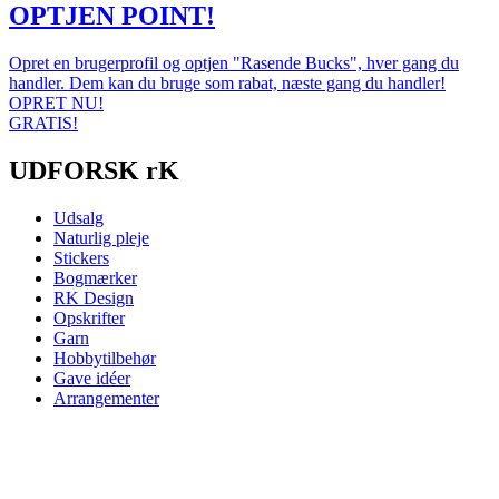
OPTJEN POINT!
Opret en brugerprofil og optjen "Rasende Bucks", hver gang du
handler. Dem kan du bruge som rabat, næste gang du handler!
OPRET NU!
GRATIS!
UDFORSK rK
Udsalg
Naturlig pleje
Stickers
Bogmærker
RK Design
Opskrifter
Garn
Hobbytilbehør
Gave idéer
Arrangementer