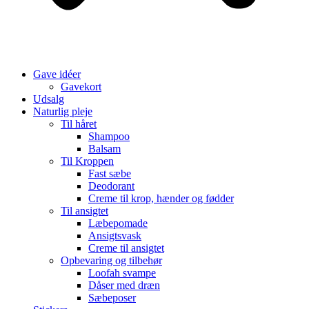
Gave idéer
Gavekort
Udsalg
Naturlig pleje
Til håret
Shampoo
Balsam
Til Kroppen
Fast sæbe
Deodorant
Creme til krop, hænder og fødder
Til ansigtet
Læbepomade
Ansigtsvask
Creme til ansigtet
Opbevaring og tilbehør
Loofah svampe
Dåser med dræn
Sæbeposer