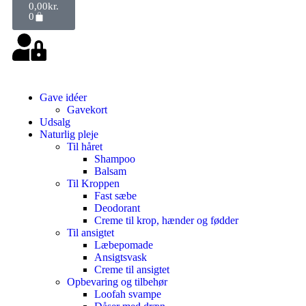
0,00
kr.
0
Gave idéer
Gavekort
Udsalg
Naturlig pleje
Til håret
Shampoo
Balsam
Til Kroppen
Fast sæbe
Deodorant
Creme til krop, hænder og fødder
Til ansigtet
Læbepomade
Ansigtsvask
Creme til ansigtet
Opbevaring og tilbehør
Loofah svampe