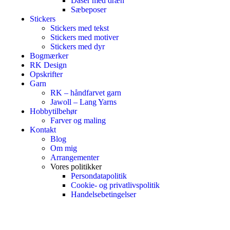
Dåser med dræn
Sæbeposer
Stickers
Stickers med tekst
Stickers med motiver
Stickers med dyr
Bogmærker
RK Design
Opskrifter
Garn
RK – håndfarvet garn
Jawoll – Lang Yarns
Hobbytilbehør
Farver og maling
Kontakt
Blog
Om mig
Arrangementer
Vores politikker
Persondatapolitik
Cookie- og privatlivspolitik
Handelsebetingelser