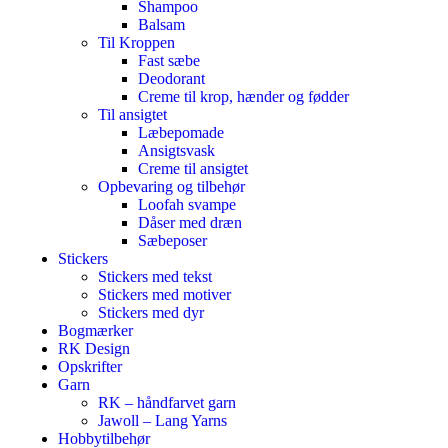
Shampoo
Balsam
Til Kroppen
Fast sæbe
Deodorant
Creme til krop, hænder og fødder
Til ansigtet
Læbepomade
Ansigtsvask
Creme til ansigtet
Opbevaring og tilbehør
Loofah svampe
Dåser med dræn
Sæbeposer
Stickers
Stickers med tekst
Stickers med motiver
Stickers med dyr
Bogmærker
RK Design
Opskrifter
Garn
RK – håndfarvet garn
Jawoll – Lang Yarns
Hobbytilbehør