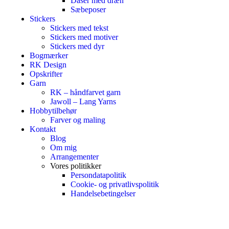
Dåser med dræn
Sæbeposer
Stickers
Stickers med tekst
Stickers med motiver
Stickers med dyr
Bogmærker
RK Design
Opskrifter
Garn
RK – håndfarvet garn
Jawoll – Lang Yarns
Hobbytilbehør
Farver og maling
Kontakt
Blog
Om mig
Arrangementer
Vores politikker
Persondatapolitik
Cookie- og privatlivspolitik
Handelsebetingelser