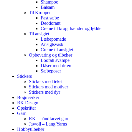
Shampoo
Balsam
Til Kroppen
Fast sæbe
Deodorant
Creme til krop, hænder og fødder
Til ansigtet
Læbepomade
Ansigtsvask
Creme til ansigtet
Opbevaring og tilbehør
Loofah svampe
Dåser med dræn
Sæbeposer
Stickers
Stickers med tekst
Stickers med motiver
Stickers med dyr
Bogmærker
RK Design
Opskrifter
Garn
RK – håndfarvet garn
Jawoll – Lang Yarns
Hobbytilbehør