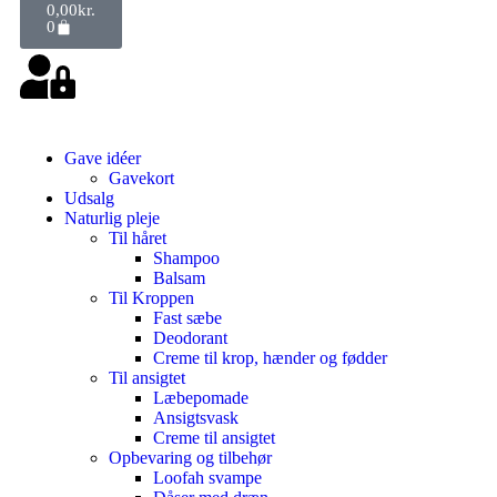
0,00
kr.
0
Gave idéer
Gavekort
Udsalg
Naturlig pleje
Til håret
Shampoo
Balsam
Til Kroppen
Fast sæbe
Deodorant
Creme til krop, hænder og fødder
Til ansigtet
Læbepomade
Ansigtsvask
Creme til ansigtet
Opbevaring og tilbehør
Loofah svampe