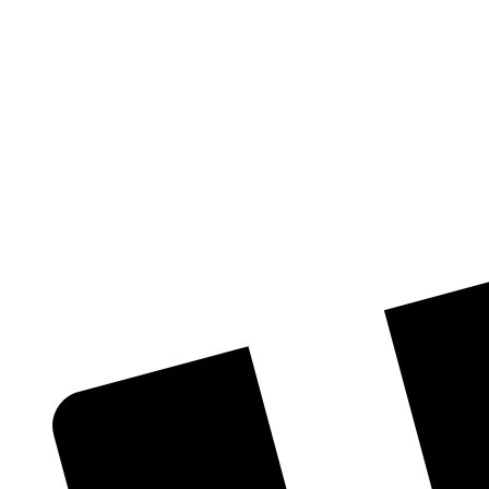
Videre
til
indhold