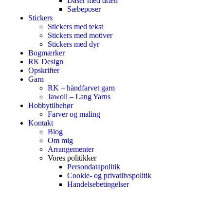
Dåser med dræn
Sæbeposer
Stickers
Stickers med tekst
Stickers med motiver
Stickers med dyr
Bogmærker
RK Design
Opskrifter
Garn
RK – håndfarvet garn
Jawoll – Lang Yarns
Hobbytilbehør
Farver og maling
Kontakt
Blog
Om mig
Arrangementer
Vores politikker
Persondatapolitik
Cookie- og privatlivspolitik
Handelsebetingelser