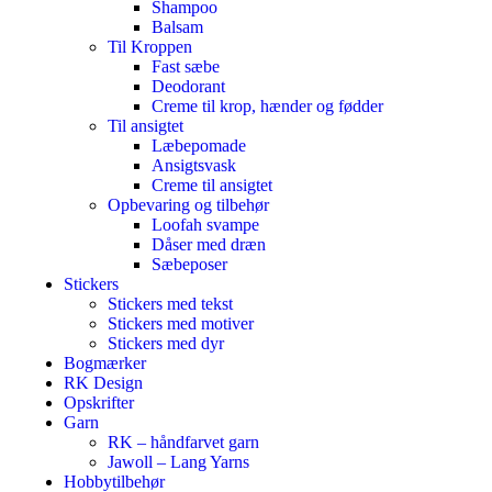
Shampoo
Balsam
Til Kroppen
Fast sæbe
Deodorant
Creme til krop, hænder og fødder
Til ansigtet
Læbepomade
Ansigtsvask
Creme til ansigtet
Opbevaring og tilbehør
Loofah svampe
Dåser med dræn
Sæbeposer
Stickers
Stickers med tekst
Stickers med motiver
Stickers med dyr
Bogmærker
RK Design
Opskrifter
Garn
RK – håndfarvet garn
Jawoll – Lang Yarns
Hobbytilbehør