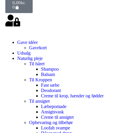
0,00
kr.
0
Gave idéer
Gavekort
Udsalg
Naturlig pleje
Til håret
Shampoo
Balsam
Til Kroppen
Fast sæbe
Deodorant
Creme til krop, hænder og fødder
Til ansigtet
Læbepomade
Ansigtsvask
Creme til ansigtet
Opbevaring og tilbehør
Loofah svampe