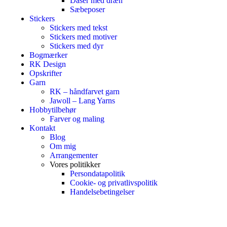
Dåser med dræn
Sæbeposer
Stickers
Stickers med tekst
Stickers med motiver
Stickers med dyr
Bogmærker
RK Design
Opskrifter
Garn
RK – håndfarvet garn
Jawoll – Lang Yarns
Hobbytilbehør
Farver og maling
Kontakt
Blog
Om mig
Arrangementer
Vores politikker
Persondatapolitik
Cookie- og privatlivspolitik
Handelsebetingelser