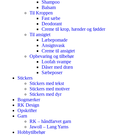
Shampoo
Balsam
Til Kroppen
Fast sæbe
Deodorant
Creme til krop, hænder og fødder
Til ansigtet
Læbepomade
Ansigtsvask
Creme til ansigtet
Opbevaring og tilbehør
Loofah svampe
Dåser med dræn
Sæbeposer
Stickers
Stickers med tekst
Stickers med motiver
Stickers med dyr
Bogmærker
RK Design
Opskrifter
Garn
RK – håndfarvet garn
Jawoll – Lang Yarns
Hobbytilbehør