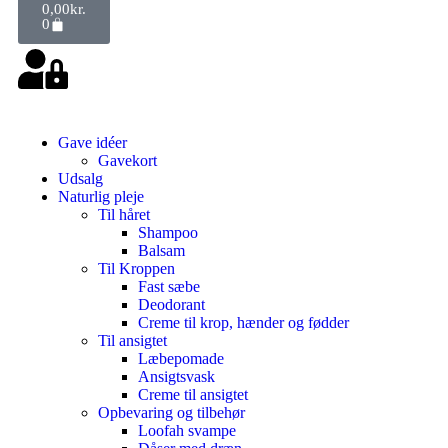
0,00
kr.
0
Gave idéer
Gavekort
Udsalg
Naturlig pleje
Til håret
Shampoo
Balsam
Til Kroppen
Fast sæbe
Deodorant
Creme til krop, hænder og fødder
Til ansigtet
Læbepomade
Ansigtsvask
Creme til ansigtet
Opbevaring og tilbehør
Loofah svampe