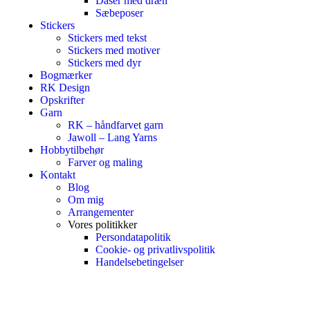
Dåser med dræn
Sæbeposer
Stickers
Stickers med tekst
Stickers med motiver
Stickers med dyr
Bogmærker
RK Design
Opskrifter
Garn
RK – håndfarvet garn
Jawoll – Lang Yarns
Hobbytilbehør
Farver og maling
Kontakt
Blog
Om mig
Arrangementer
Vores politikker
Persondatapolitik
Cookie- og privatlivspolitik
Handelsebetingelser