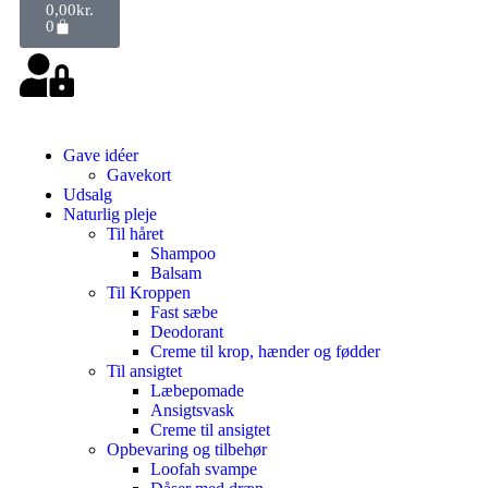
0,00
kr.
0
Gave idéer
Gavekort
Udsalg
Naturlig pleje
Til håret
Shampoo
Balsam
Til Kroppen
Fast sæbe
Deodorant
Creme til krop, hænder og fødder
Til ansigtet
Læbepomade
Ansigtsvask
Creme til ansigtet
Opbevaring og tilbehør
Loofah svampe