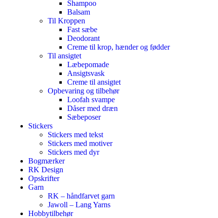
Shampoo
Balsam
Til Kroppen
Fast sæbe
Deodorant
Creme til krop, hænder og fødder
Til ansigtet
Læbepomade
Ansigtsvask
Creme til ansigtet
Opbevaring og tilbehør
Loofah svampe
Dåser med dræn
Sæbeposer
Stickers
Stickers med tekst
Stickers med motiver
Stickers med dyr
Bogmærker
RK Design
Opskrifter
Garn
RK – håndfarvet garn
Jawoll – Lang Yarns
Hobbytilbehør