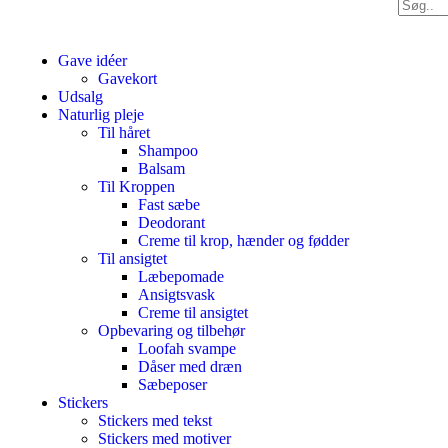
Gave idéer
Gavekort
Udsalg
Naturlig pleje
Til håret
Shampoo
Balsam
Til Kroppen
Fast sæbe
Deodorant
Creme til krop, hænder og fødder
Til ansigtet
Læbepomade
Ansigtsvask
Creme til ansigtet
Opbevaring og tilbehør
Loofah svampe
Dåser med dræn
Sæbeposer
Stickers
Stickers med tekst
Stickers med motiver