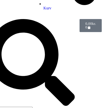
Kurv
0,00
kr.
0