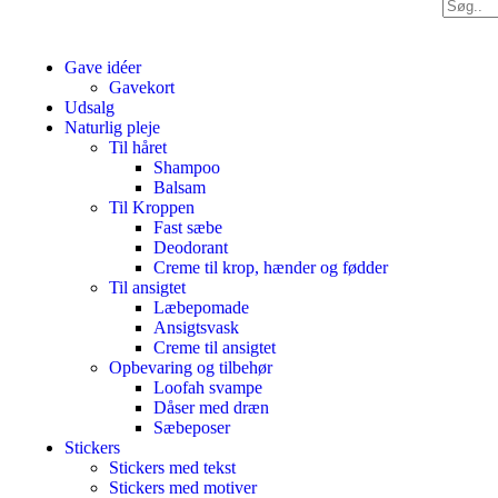
Gave idéer
Gavekort
Udsalg
Naturlig pleje
Til håret
Shampoo
Balsam
Til Kroppen
Fast sæbe
Deodorant
Creme til krop, hænder og fødder
Til ansigtet
Læbepomade
Ansigtsvask
Creme til ansigtet
Opbevaring og tilbehør
Loofah svampe
Dåser med dræn
Sæbeposer
Stickers
Stickers med tekst
Stickers med motiver