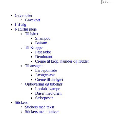
Gave idéer
Gavekort
Udsalg
Naturlig pleje
Til håret
Shampoo
Balsam
Til Kroppen
Fast sæbe
Deodorant
Creme til krop, hænder og fødder
Til ansigtet
Læbepomade
Ansigtsvask
Creme til ansigtet
Opbevaring og tilbehør
Loofah svampe
Dåser med dræn
Sæbeposer
Stickers
Stickers med tekst
Stickers med motiver