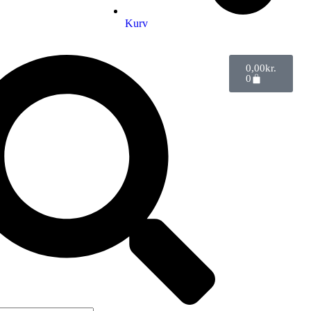
Kurv
0,00
kr.
0