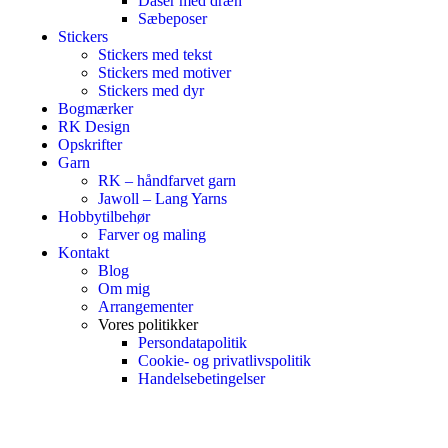
Dåser med dræn
Sæbeposer
Stickers
Stickers med tekst
Stickers med motiver
Stickers med dyr
Bogmærker
RK Design
Opskrifter
Garn
RK – håndfarvet garn
Jawoll – Lang Yarns
Hobbytilbehør
Farver og maling
Kontakt
Blog
Om mig
Arrangementer
Vores politikker
Persondatapolitik
Cookie- og privatlivspolitik
Handelsebetingelser