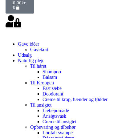
0,00
kr.
0
Gave idéer
Gavekort
Udsalg
Naturlig pleje
Til håret
Shampoo
Balsam
Til Kroppen
Fast sæbe
Deodorant
Creme til krop, hænder og fødder
Til ansigtet
Læbepomade
Ansigtsvask
Creme til ansigtet
Opbevaring og tilbehør
Loofah svampe