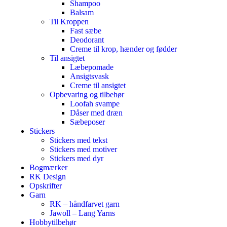
Shampoo
Balsam
Til Kroppen
Fast sæbe
Deodorant
Creme til krop, hænder og fødder
Til ansigtet
Læbepomade
Ansigtsvask
Creme til ansigtet
Opbevaring og tilbehør
Loofah svampe
Dåser med dræn
Sæbeposer
Stickers
Stickers med tekst
Stickers med motiver
Stickers med dyr
Bogmærker
RK Design
Opskrifter
Garn
RK – håndfarvet garn
Jawoll – Lang Yarns
Hobbytilbehør