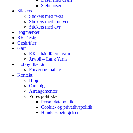
Dåser med dræn
Sæbeposer
Stickers
Stickers med tekst
Stickers med motiver
Stickers med dyr
Bogmærker
RK Design
Opskrifter
Garn
RK – håndfarvet garn
Jawoll – Lang Yarns
Hobbytilbehør
Farver og maling
Kontakt
Blog
Om mig
Arrangementer
Vores politikker
Persondatapolitik
Cookie- og privatlivspolitik
Handelsebetingelser