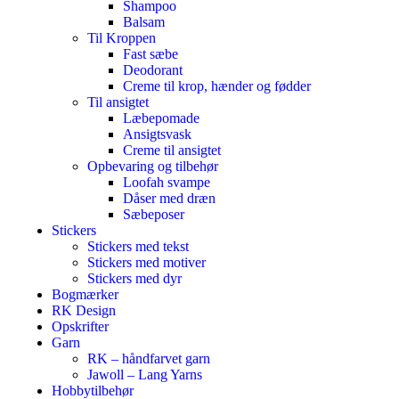
Shampoo
Balsam
Til Kroppen
Fast sæbe
Deodorant
Creme til krop, hænder og fødder
Til ansigtet
Læbepomade
Ansigtsvask
Creme til ansigtet
Opbevaring og tilbehør
Loofah svampe
Dåser med dræn
Sæbeposer
Stickers
Stickers med tekst
Stickers med motiver
Stickers med dyr
Bogmærker
RK Design
Opskrifter
Garn
RK – håndfarvet garn
Jawoll – Lang Yarns
Hobbytilbehør