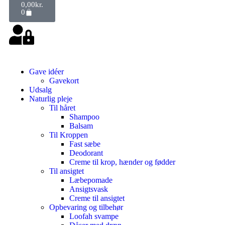
0,00
kr.
0
Gave idéer
Gavekort
Udsalg
Naturlig pleje
Til håret
Shampoo
Balsam
Til Kroppen
Fast sæbe
Deodorant
Creme til krop, hænder og fødder
Til ansigtet
Læbepomade
Ansigtsvask
Creme til ansigtet
Opbevaring og tilbehør
Loofah svampe