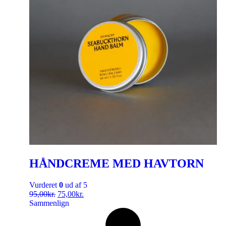
HÅNDCREME MED HAVTORN
Vurderet
0
ud af 5
95,00
kr.
75,00
kr.
Sammenlign