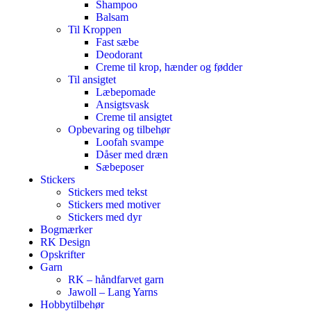
Shampoo
Balsam
Til Kroppen
Fast sæbe
Deodorant
Creme til krop, hænder og fødder
Til ansigtet
Læbepomade
Ansigtsvask
Creme til ansigtet
Opbevaring og tilbehør
Loofah svampe
Dåser med dræn
Sæbeposer
Stickers
Stickers med tekst
Stickers med motiver
Stickers med dyr
Bogmærker
RK Design
Opskrifter
Garn
RK – håndfarvet garn
Jawoll – Lang Yarns
Hobbytilbehør