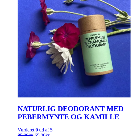
NATURLIG DEODORANT MED
PEBERMYNTE OG KAMILLE
Vurderet
0
ud af 5
85,00
kr.
65,00
kr.