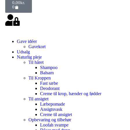
0,00
kr.
0
Gave idéer
Gavekort
Udsalg
Naturlig pleje
Til håret
Shampoo
Balsam
Til Kroppen
Fast sæbe
Deodorant
Creme til krop, hænder og fødder
Til ansigtet
Læbepomade
Ansigtsvask
Creme til ansigtet
Opbevaring og tilbehør
Loofah svampe