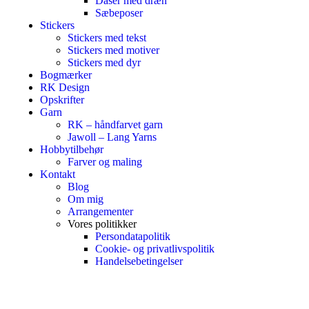
Dåser med dræn
Sæbeposer
Stickers
Stickers med tekst
Stickers med motiver
Stickers med dyr
Bogmærker
RK Design
Opskrifter
Garn
RK – håndfarvet garn
Jawoll – Lang Yarns
Hobbytilbehør
Farver og maling
Kontakt
Blog
Om mig
Arrangementer
Vores politikker
Persondatapolitik
Cookie- og privatlivspolitik
Handelsebetingelser