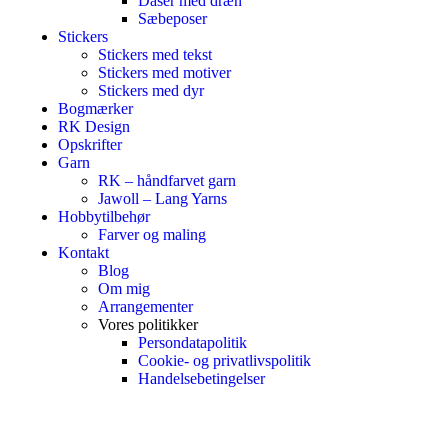
Dåser med dræn
Sæbeposer
Stickers
Stickers med tekst
Stickers med motiver
Stickers med dyr
Bogmærker
RK Design
Opskrifter
Garn
RK – håndfarvet garn
Jawoll – Lang Yarns
Hobbytilbehør
Farver og maling
Kontakt
Blog
Om mig
Arrangementer
Vores politikker
Persondatapolitik
Cookie- og privatlivspolitik
Handelsebetingelser