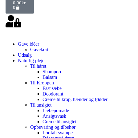
0,00
kr.
0
Gave idéer
Gavekort
Udsalg
Naturlig pleje
Til håret
Shampoo
Balsam
Til Kroppen
Fast sæbe
Deodorant
Creme til krop, hænder og fødder
Til ansigtet
Læbepomade
Ansigtsvask
Creme til ansigtet
Opbevaring og tilbehør
Loofah svampe