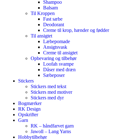
Shampoo
Balsam
Til Kroppen
Fast sæbe
Deodorant
Creme til krop, hænder og fødder
Til ansigtet
Læbepomade
Ansigtsvask
Creme til ansigtet
Opbevaring og tilbehør
Loofah svampe
Dåser med dræn
Sæbeposer
Stickers
Stickers med tekst
Stickers med motiver
Stickers med dyr
Bogmærker
RK Design
Opskrifter
Garn
RK – håndfarvet garn
Jawoll – Lang Yarns
Hobbytilbehør