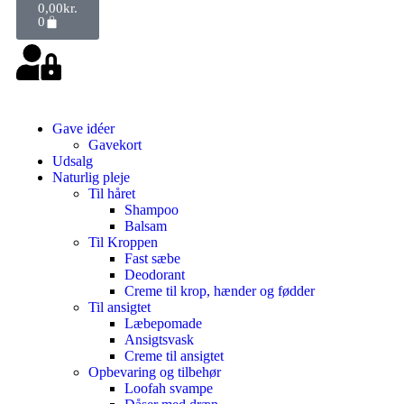
0,00
kr.
0
Gave idéer
Gavekort
Udsalg
Naturlig pleje
Til håret
Shampoo
Balsam
Til Kroppen
Fast sæbe
Deodorant
Creme til krop, hænder og fødder
Til ansigtet
Læbepomade
Ansigtsvask
Creme til ansigtet
Opbevaring og tilbehør
Loofah svampe