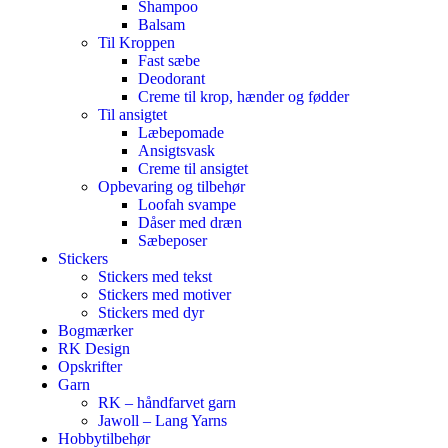
Shampoo
Balsam
Til Kroppen
Fast sæbe
Deodorant
Creme til krop, hænder og fødder
Til ansigtet
Læbepomade
Ansigtsvask
Creme til ansigtet
Opbevaring og tilbehør
Loofah svampe
Dåser med dræn
Sæbeposer
Stickers
Stickers med tekst
Stickers med motiver
Stickers med dyr
Bogmærker
RK Design
Opskrifter
Garn
RK – håndfarvet garn
Jawoll – Lang Yarns
Hobbytilbehør