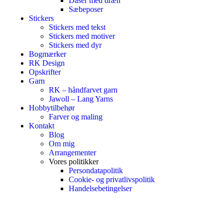
Dåser med dræn
Sæbeposer
Stickers
Stickers med tekst
Stickers med motiver
Stickers med dyr
Bogmærker
RK Design
Opskrifter
Garn
RK – håndfarvet garn
Jawoll – Lang Yarns
Hobbytilbehør
Farver og maling
Kontakt
Blog
Om mig
Arrangementer
Vores politikker
Persondatapolitik
Cookie- og privatlivspolitik
Handelsebetingelser