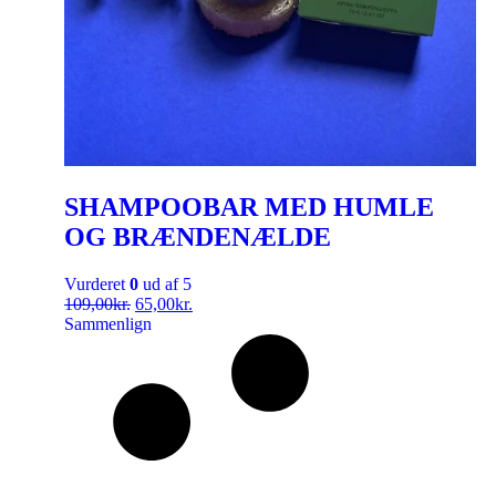
SHAMPOOBAR MED HUMLE
OG BRÆNDENÆLDE
Vurderet
0
ud af 5
109,00
kr.
65,00
kr.
Sammenlign