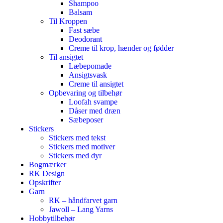
Shampoo
Balsam
Til Kroppen
Fast sæbe
Deodorant
Creme til krop, hænder og fødder
Til ansigtet
Læbepomade
Ansigtsvask
Creme til ansigtet
Opbevaring og tilbehør
Loofah svampe
Dåser med dræn
Sæbeposer
Stickers
Stickers med tekst
Stickers med motiver
Stickers med dyr
Bogmærker
RK Design
Opskrifter
Garn
RK – håndfarvet garn
Jawoll – Lang Yarns
Hobbytilbehør