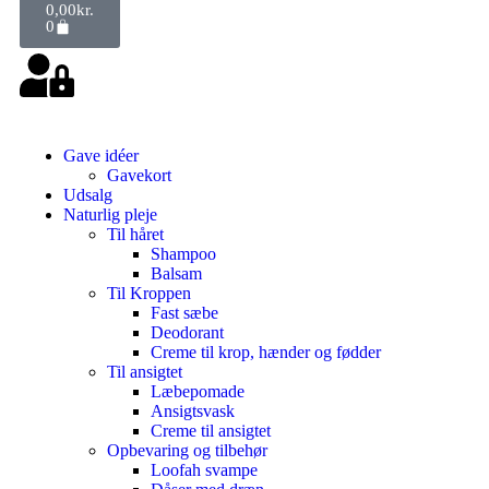
0,00
kr.
0
Gave idéer
Gavekort
Udsalg
Naturlig pleje
Til håret
Shampoo
Balsam
Til Kroppen
Fast sæbe
Deodorant
Creme til krop, hænder og fødder
Til ansigtet
Læbepomade
Ansigtsvask
Creme til ansigtet
Opbevaring og tilbehør
Loofah svampe