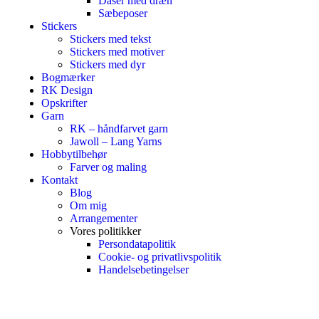
Dåser med dræn
Sæbeposer
Stickers
Stickers med tekst
Stickers med motiver
Stickers med dyr
Bogmærker
RK Design
Opskrifter
Garn
RK – håndfarvet garn
Jawoll – Lang Yarns
Hobbytilbehør
Farver og maling
Kontakt
Blog
Om mig
Arrangementer
Vores politikker
Persondatapolitik
Cookie- og privatlivspolitik
Handelsebetingelser