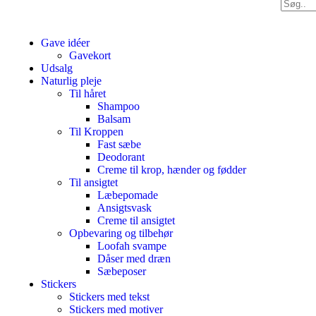
Gave idéer
Gavekort
Udsalg
Naturlig pleje
Til håret
Shampoo
Balsam
Til Kroppen
Fast sæbe
Deodorant
Creme til krop, hænder og fødder
Til ansigtet
Læbepomade
Ansigtsvask
Creme til ansigtet
Opbevaring og tilbehør
Loofah svampe
Dåser med dræn
Sæbeposer
Stickers
Stickers med tekst
Stickers med motiver