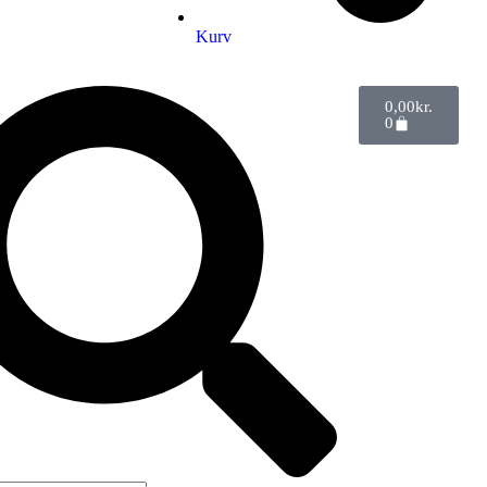
Kurv
0,00
kr.
0