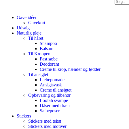
Gave idéer
Gavekort
Udsalg
Naturlig pleje
Til håret
Shampoo
Balsam
Til Kroppen
Fast sæbe
Deodorant
Creme til krop, hænder og fødder
Til ansigtet
Læbepomade
Ansigtsvask
Creme til ansigtet
Opbevaring og tilbehør
Loofah svampe
Dåser med dræn
Sæbeposer
Stickers
Stickers med tekst
Stickers med motiver