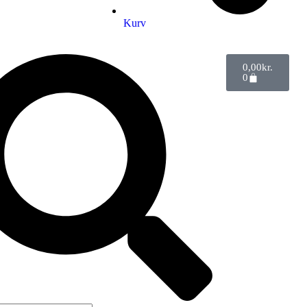
Kurv
0,00
kr.
0